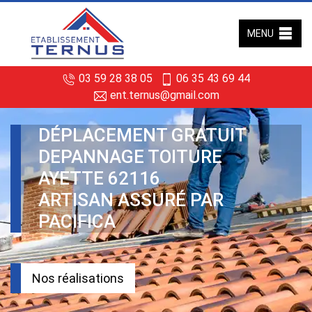
MENU
03 59 28 38 05
06 35 43 69 44
ent.ternus@gmail.com
DÉPLACEMENT GRATUIT
DEPANNAGE TOITURE
AYETTE 62116
ARTISAN ASSURÉ PAR
PACIFICA
Nos réalisations