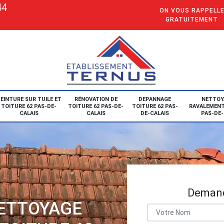
44
ON VOUS RAPPELL
GRATUITEMENT
EINTURE SUR TUILE ET
RÉNOVATION DE
DEPANNAGE
NETTOY
TOITURE 62 PAS-DE-
TOITURE 62 PAS-DE-
TOITURE 62 PAS-
RAVALEMENT
CALAIS
CALAIS
DE-CALAIS
PAS-DE-
Demand
NETTOYAGE