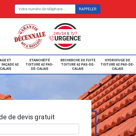
E
AGE ET
ETANCHÉITÉ
RECHERCHE DE FUITE
HYDROFUGE DE
 FAÇADE 62
TOITURE 62 PAS-
TOITURE 62 PAS-DE-
TOITURE 62 PAS-DE-
CALAIS
DE-CALAIS
CALAIS
CALAIS
e de devis gratuit