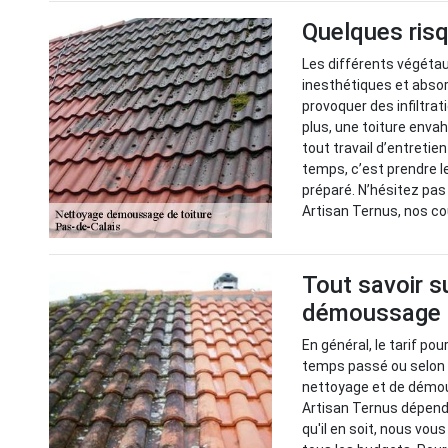
Quelques risq
Les différents végétau
inesthétiques et absor
provoquer des infiltrat
plus, une toiture enva
tout travail d’entretie
temps, c’est prendre l
préparé. N’hésitez pas
Artisan Ternus, nos co
Tout savoir s
démoussage d
En général, le tarif po
temps passé ou selon l
nettoyage et de démous
Artisan Ternus dépend 
qu'il en soit, nous vo