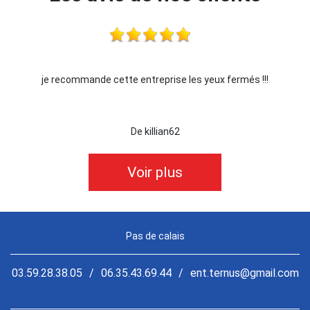
je recommande cette entreprise les yeux fermés !!!
De killian62
Voir plus
Pas de calais
03.59.28.38.05
/
06.35.43.69.44
/
ent.ternus@gmail.com