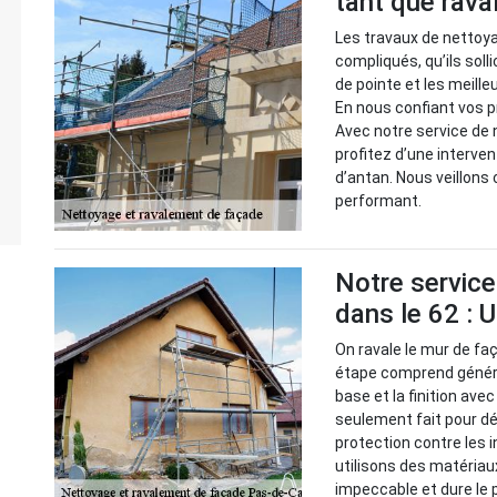
tant que rava
Les travaux de nettoy
compliqués, qu’ils soll
de pointe et les meille
En nous confiant vos pro
Avec notre service de
profitez d’une interven
d’antan. Nous veillon
performant.
Notre servic
dans le 62 : 
On ravale le mur de faç
étape comprend généra
base et la finition ave
seulement fait pour dé
protection contre les 
utilisons des matériaux
impeccable et dure le 