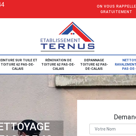
44
ON VOUS RAPPELL
GRATUITEMENT
EINTURE SUR TUILE ET
RÉNOVATION DE
DEPANNAGE
NETTOY
TOITURE 62 PAS-DE-
TOITURE 62 PAS-DE-
TOITURE 62 PAS-
RAVALEMENT
CALAIS
CALAIS
DE-CALAIS
PAS-DE-
Demand
NETTOYAGE