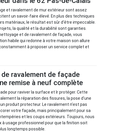
leur dans le 62 Pas-de-Calais
age et ravalement de mur extérieur sont assez
icitent un savoir-faire élevé. En plus des techniques
urs matériaux, le résultat est sûr d’être impeccable.
jets, la qualité et la durabilité sont garanties.
 nettoyage et de ravalement de façade, vous
tion habile qui redonne à votre maison son allure
s constamment à proposer un service complet et
e de ravalement de façade
Une remise à neuf complète
ade pour raviver la surface et lr protéger. Cette
lement la réparation des fissures, la pose d'une
c un produit protecteur. Le ravalement n’est pas
corer votre façade, mais principalement pour sa
intempéries et les coups extérieurs. Toujours, nous
 à usage professionnel pour que la finition soit
plus longtemps possible.