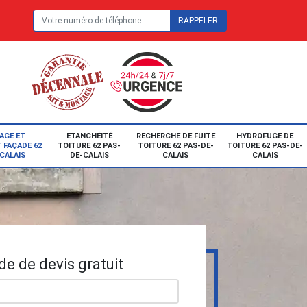
E
AGE ET
ETANCHÉITÉ
RECHERCHE DE FUITE
HYDROFUGE DE
 FAÇADE 62
TOITURE 62 PAS-
TOITURE 62 PAS-DE-
TOITURE 62 PAS-DE-
CALAIS
DE-CALAIS
CALAIS
CALAIS
e de devis gratuit