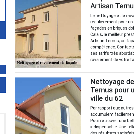
Artisan Ternu
Le nettoyage et le ra
régulièrement pour un 
façades en briques doi
Calais, le meilleur pr
Artisan Ternus, un faç
compétence. Contactez-
ses tarifs très abordab
ravalement de votre f
Nettoyage de
Ternus pour u
ville du 62
Par rapport aux autres
accumulent facilement 
Pour retrouver une bel
indispensable. Une tell
des résultats satisfai