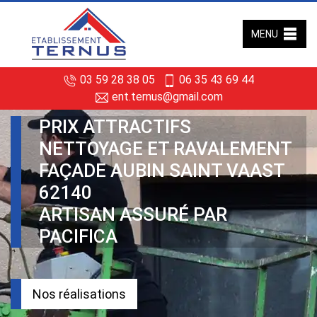
MENU
03 59 28 38 05
06 35 43 69 44
ent.ternus@gmail.com
PRIX ATTRACTIFS
NETTOYAGE ET RAVALEMENT
FAÇADE AUBIN SAINT VAAST
62140
ARTISAN ASSURÉ PAR
PACIFICA
Nos réalisations