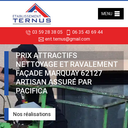
MENU
03 59 28 38 05
06 35 43 69 44
ent.ternus@gmail.com
PRIX ATTRACTIFS
NETTOYAGE ET RAVALEMENT
FAÇADE MARQUAY 62127
ARTISAN ASSURÉ PAR
PACIFICA
Nos réalisations