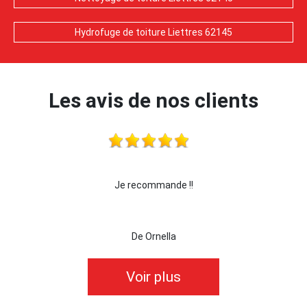
Hydrofuge de toiture Liettres 62145
Les avis de nos clients
Je recommande !!
je recom
De Ornella
Voir plus