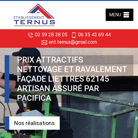
MENU
03 59 28 38 05
06 35 43 69 44
ent.ternus@gmail.com
PRIX ATTRACTIFS
NETTOYAGE ET RAVALEMENT
FAÇADE LIETTRES 62145
ARTISAN ASSURÉ PAR
PACIFICA
Nos réalisations