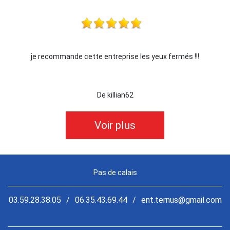
x fermés !!!
Je recommande !!
De Ornella
Voir plus
Pas de calais
03.59.28.38.05
/
06.35.43.69.44
/
ent.ternus@gmail.com