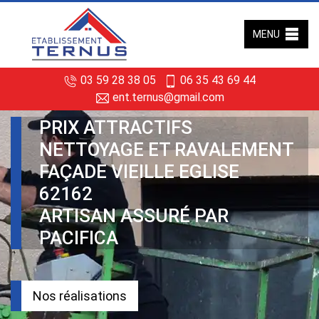
MENU
03 59 28 38 05
06 35 43 69 44
ent.ternus@gmail.com
PRIX ATTRACTIFS
NETTOYAGE ET RAVALEMENT
FAÇADE VIEILLE EGLISE
62162
ARTISAN ASSURÉ PAR
PACIFICA
Nos réalisations