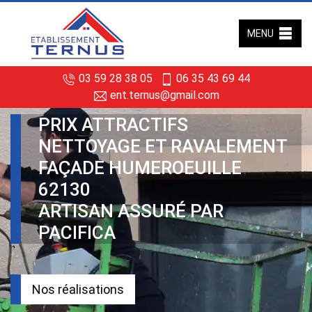
MENU
03 59 28 38 05
06 35 43 69 44
ent.ternus@gmail.com
PRIX ATTRACTIFS
NETTOYAGE ET RAVALEMENT
FAÇADE HUMEROEUILLE
62130
ARTISAN ASSURÉ PAR
PACIFICA
Nos réalisations