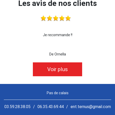
Les avis de nos clients
 !!!
Je recommande !!
je 
De Ornella
Voir plus
Pas de calais
03.59.28.38.05
/
06.35.43.69.44
/
ent.ternus@gmail.com