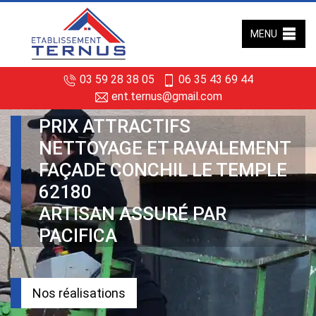
MENU
03 59 28 38 05
06 35 43 69 44
ent.ternus@gmail.com
PRIX ATTRACTIFS
NETTOYAGE ET RAVALEMENT
FAÇADE CONCHIL LE TEMPLE
62180
ARTISAN ASSURÉ PAR
PACIFICA
Nos réalisations