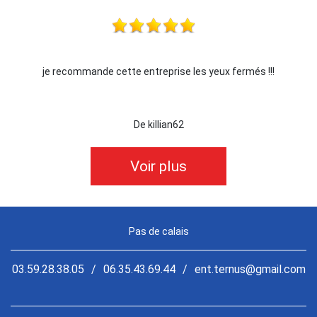
je recommande cette entreprise les yeux fermés !!!
De killian62
Voir plus
Pas de calais
03.59.28.38.05
/
06.35.43.69.44
/
ent.ternus@gmail.com