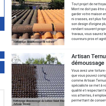
Tout projet de nettoy
Mont ne doit pas être 
garder votre maison e
ni crasses, est plus fo
son design d’origine p
rendant souvent propre
travaux, vous saurez l
couvreurs pros et agré
Artisan Ternu
démoussage d
Vous avez une toiture 
que vous pouvez compte
comme Artisan Ternus. 
spécialiste se met à v
qualité et respectant l
vos attentes, il emploi
permettant de conserve