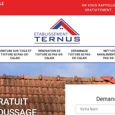
44
ON VOUS RAPPELL
GRATUITEMENT
EINTURE SUR TUILE ET
RÉNOVATION DE
DEPANNAGE
NETTOY
TOITURE 62 PAS-DE-
TOITURE 62 PAS-DE-
TOITURE 62 PAS-
RAVALEMENT
CALAIS
CALAIS
DE-CALAIS
PAS-DE-
Demand
RATUIT
OUSSAGE