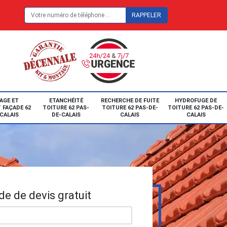
E
AGE ET
ETANCHÉITÉ
RECHERCHE DE FUITE
HYDROFUGE DE
 FAÇADE 62
TOITURE 62 PAS-
TOITURE 62 PAS-DE-
TOITURE 62 PAS-DE-
CALAIS
DE-CALAIS
CALAIS
CALAIS
e de devis gratuit