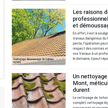
Les raisons d
professionnel
et démoussag
En effet, il est à souli
travaux dangereux du fai
pente, l'opération peut 
respect des normes et d
vos travaux à un prof
le domaine, il peut rép
Un nettoyage 
Mont, méticul
durent
Le nettoyage de toitur
complet, nettoyage lé
crasseuses et rinçage 