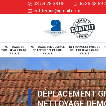
03 59 28 38 05
06 35 43 69 
ent.ternus@gmail.com
NETTOYAGE DE
NETTOYAGE DEMOUSSAGE
NETTOYAGE ET POSE DE
P
TOITURE 62 PAS-DE-
DE TOITURE 62 PAS-DE-
GOUTTIÈRE 62 PAS-DE-
CALAIS
CALAIS
CALAIS
DÉPLACEMENT G
NETTOYAGE DEM