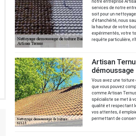
notre entreprise Arti
services de notre entr
soit pour un nettoyag
d'étanchéité, nous sau
la hauteur de votre b
expérimentés, votre to
requête particulière, n
Artisan Ternu
démoussage d
Vous avez une toiture 
que vous pouvez compte
comme Artisan Ternus. 
spécialiste se met à v
qualité et respectant l
vos attentes, il emploi
permettant de conserve