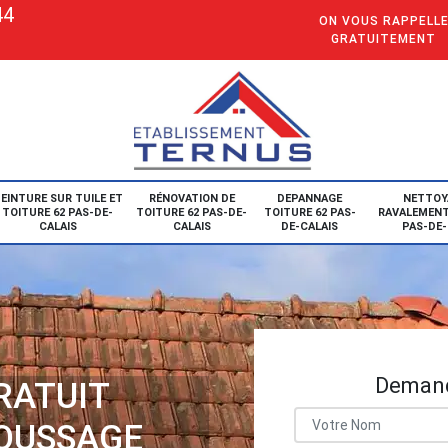
44
ON VOUS RAPPELL
GRATUITEMENT
EINTURE SUR TUILE ET
RÉNOVATION DE
DEPANNAGE
NETTOY
TOITURE 62 PAS-DE-
TOITURE 62 PAS-DE-
TOITURE 62 PAS-
RAVALEMENT
CALAIS
CALAIS
DE-CALAIS
PAS-DE-
Demand
RATUIT
OUSSAGE