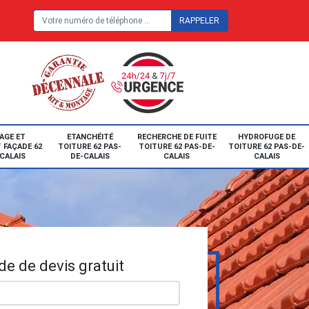
E
AGE ET
ETANCHÉITÉ
RECHERCHE DE FUITE
HYDROFUGE DE
 FAÇADE 62
TOITURE 62 PAS-
TOITURE 62 PAS-DE-
TOITURE 62 PAS-DE-
CALAIS
DE-CALAIS
CALAIS
CALAIS
e de devis gratuit