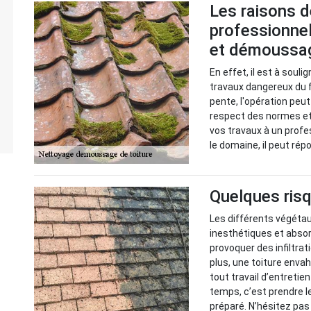
Les raisons d
professionnel
et démoussag
En effet, il est à souli
travaux dangereux du fai
pente, l'opération peut 
respect des normes et d
vos travaux à un prof
le domaine, il peut rép
Quelques risq
Les différents végétau
inesthétiques et absor
provoquer des infiltrat
plus, une toiture enva
tout travail d’entretie
temps, c’est prendre l
préparé. N’hésitez pas