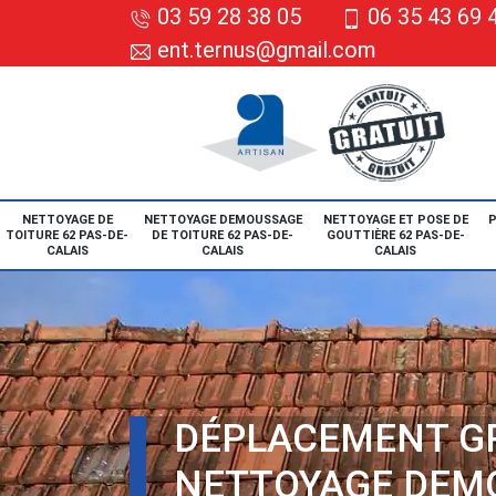
03 59 28 38 05
06 35 43 69 
ent.ternus@gmail.com
NETTOYAGE DE
NETTOYAGE DEMOUSSAGE
NETTOYAGE ET POSE DE
P
TOITURE 62 PAS-DE-
DE TOITURE 62 PAS-DE-
GOUTTIÈRE 62 PAS-DE-
CALAIS
CALAIS
CALAIS
DÉPLACEMENT G
NETTOYAGE DEM