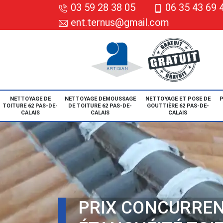
03 59 28 38 05
06 35 43 69 
ent.ternus@gmail.com
NETTOYAGE DE
NETTOYAGE DEMOUSSAGE
NETTOYAGE ET POSE DE
P
TOITURE 62 PAS-DE-
DE TOITURE 62 PAS-DE-
GOUTTIÈRE 62 PAS-DE-
CALAIS
CALAIS
CALAIS
PRIX CONCURREN