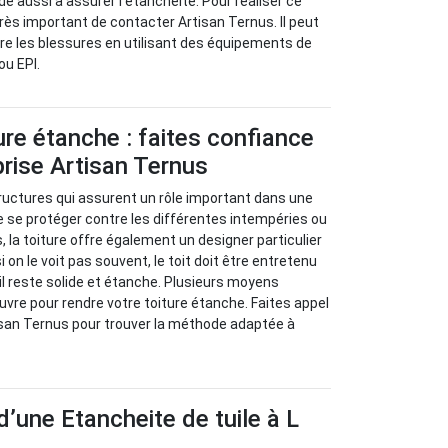
ide aussi à assurer l'étanchéité. Pour réaliser ce
t très important de contacter Artisan Ternus. Il peut
re les blessures en utilisant des équipements de
ou EPI.
ure étanche : faites confiance
prise Artisan Ternus
structures qui assurent un rôle important dans une
 se protéger contre les différentes intempéries ou
 la toiture offre également un designer particulier
on le voit pas souvent, le toit doit être entretenu
il reste solide et étanche. Plusieurs moyens
vre pour rendre votre toiture étanche. Faites appel
isan Ternus pour trouver la méthode adaptée à
d’une Etancheite de tuile à L