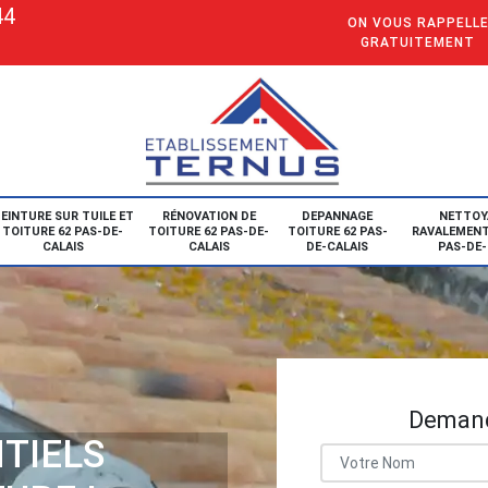
44
ON VOUS RAPPELL
GRATUITEMENT
EINTURE SUR TUILE ET
RÉNOVATION DE
DEPANNAGE
NETTOY
TOITURE 62 PAS-DE-
TOITURE 62 PAS-DE-
TOITURE 62 PAS-
RAVALEMENT
CALAIS
CALAIS
DE-CALAIS
PAS-DE-
Demand
TIELS