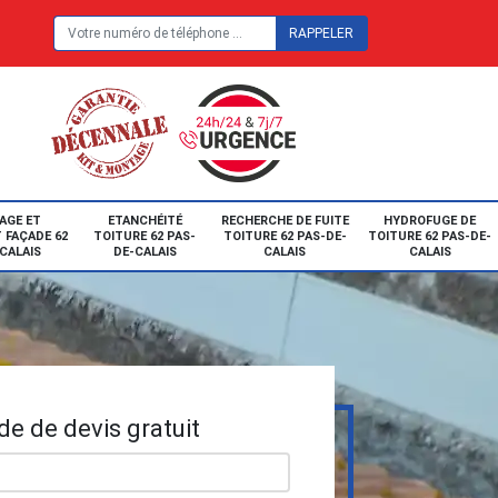
E
AGE ET
ETANCHÉITÉ
RECHERCHE DE FUITE
HYDROFUGE DE
 FAÇADE 62
TOITURE 62 PAS-
TOITURE 62 PAS-DE-
TOITURE 62 PAS-DE-
CALAIS
DE-CALAIS
CALAIS
CALAIS
e de devis gratuit