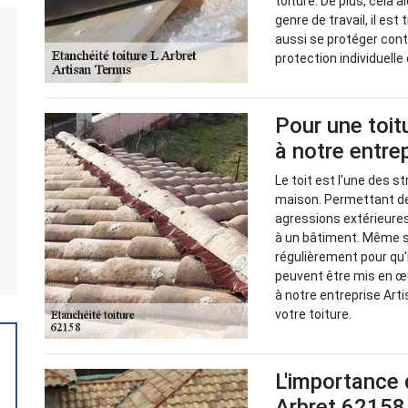
toiture. De plus, cela a
genre de travail, il es
aussi se protéger cont
protection individuelle 
Pour une toit
à notre entre
Le toit est l'une des 
maison. Permettant de
agressions extérieures,
à un bâtiment. Même si 
régulièrement pour qu'
peuvent être mis en œu
à notre entreprise Art
votre toiture.
L'importance 
Arbret 62158