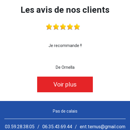
Les avis de nos clients
 !!!
Je recommande !!
je 
De Ornella
Voir plus
Pas de calais
03.59.28.38.05
/
06.35.43.69.44
/
ent.ternus@gmail.com