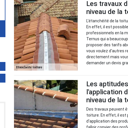
Les travaux 
niveau de la t
L'étanchéité de la toit
En effet, il est possib
professionnels en la m
Ternus qui a beaucoup 
proposer des tarifs a
vous voulez d'autres re
directement mais vous 
demander un devis gra
Les aptitudes
l'application
niveau de la 
Des travaux peuvent êt
toiture. En effet, il e
d'application des prod
falloir convier des pro