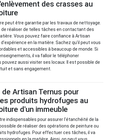
d'enlèvement des crasses au
oiture
ure peut être garantie par les travaux de nettoyage.
le de réaliser de telles tâches en contactant des
atière. Vous pouvez faire confiance à Artisan
d'expérience en la matière. Sachez qu'il peut vous
bordables et accessibles à beaucoup de monde. Si
nseignements, il va falloir le téléphoner
pouvez aussi visiter ses locaux. Il est possible de
tuit et sans engagement.
 de Artisan Ternus pour
 des produits hydrofuges au
toiture d'un immeuble
re indispensables pour assurer l'étanchéité de la
st possible de réaliser des opérations de peinture ou
uits hydrofuges. Pour effectuer ces tâches, il va
fessionnels en la matière. Ainsi, on peut vous