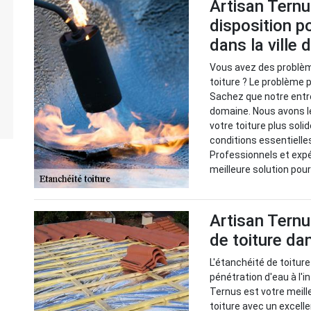
Artisan Ternu
disposition po
dans la ville d
Vous avez des problème
toiture ? Le problème 
Sachez que notre entre
domaine. Nous avons l
votre toiture plus soli
conditions essentielles
Professionnels et exp
meilleure solution po
Artisan Ternu
de toiture da
L'étanchéité de toiture
pénétration d'eau à l'in
Ternus est votre meille
toiture avec un excelle