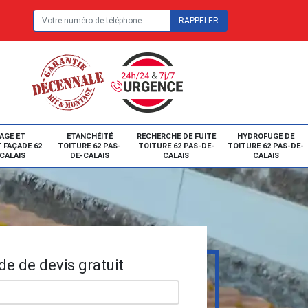
E
AGE ET
ETANCHÉITÉ
RECHERCHE DE FUITE
HYDROFUGE DE
 FAÇADE 62
TOITURE 62 PAS-
TOITURE 62 PAS-DE-
TOITURE 62 PAS-DE-
CALAIS
DE-CALAIS
CALAIS
CALAIS
e de devis gratuit