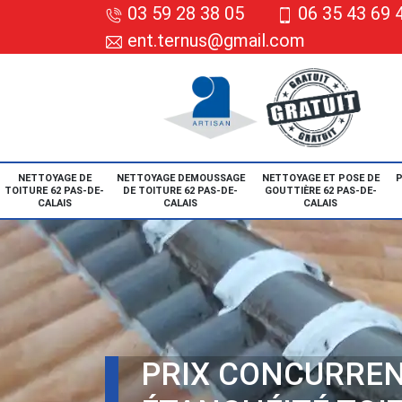
03 59 28 38 05
06 35 43 69 
ent.ternus@gmail.com
NETTOYAGE DE
NETTOYAGE DEMOUSSAGE
NETTOYAGE ET POSE DE
P
TOITURE 62 PAS-DE-
DE TOITURE 62 PAS-DE-
GOUTTIÈRE 62 PAS-DE-
CALAIS
CALAIS
CALAIS
PRIX CONCURREN