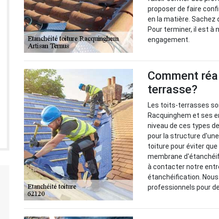
proposer de faire conf
en la matière. Sachez q
Pour terminer, il est à
engagement.
Comment réali
terrasse?
Les toits-terrasses s
Racquinghem et ses env
niveau de ces types d
pour la structure d'une
toiture pour éviter que 
membrane d'étanchéifi
à contacter notre entr
étanchéification. Nous
professionnels pour d