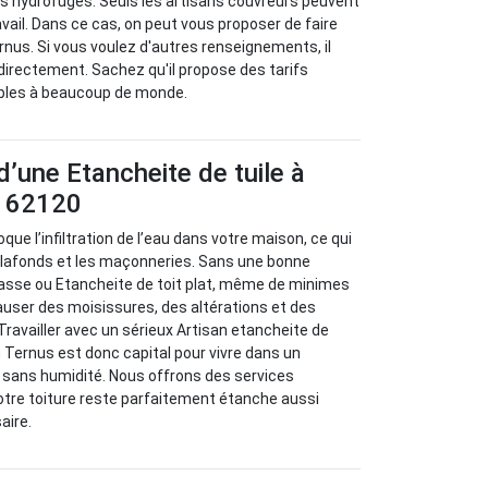
ts hydrofuges. Seuls les artisans couvreurs peuvent
avail. Dans ce cas, on peut vous proposer de faire
rnus. Si vous voulez d'autres renseignements, il
 directement. Sachez qu'il propose des tarifs
bles à beaucoup de monde.
d’une Etancheite de tuile à
 62120
que l’infiltration de l’eau dans votre maison, ce qui
 plafonds et les maçonneries. Sans une bonne
rasse ou Etancheite de toit plat, même de minimes
causer des moisissures, des altérations et des
Travailler avec un sérieux Artisan etancheite de
Ternus est donc capital pour vivre dans un
 sans humidité. Nous offrons des services
otre toiture reste parfaitement étanche aussi
aire.