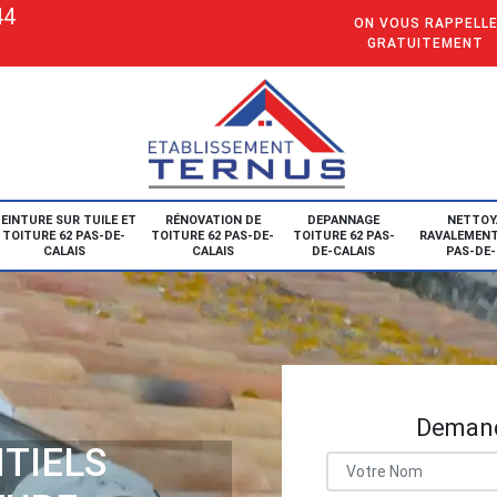
44
ON VOUS RAPPELL
GRATUITEMENT
EINTURE SUR TUILE ET
RÉNOVATION DE
DEPANNAGE
NETTOY
TOITURE 62 PAS-DE-
TOITURE 62 PAS-DE-
TOITURE 62 PAS-
RAVALEMENT
CALAIS
CALAIS
DE-CALAIS
PAS-DE-
Demand
TIELS