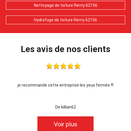
Nettoyage de toiture Remy 62156
Hydrofuge de toiture Remy 62156
Les avis de nos clients
 cette entreprise les yeux fermés !!!
Je recom
De killian62
De Or
Voir plus