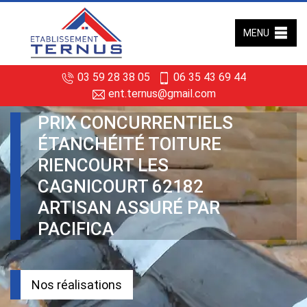
MENU
03 59 28 38 05
06 35 43 69 44
ent.ternus@gmail.com
PRIX CONCURRENTIELS
ÉTANCHÉITÉ TOITURE
RIENCOURT LES
CAGNICOURT 62182
ARTISAN ASSURÉ PAR
PACIFICA
Nos réalisations