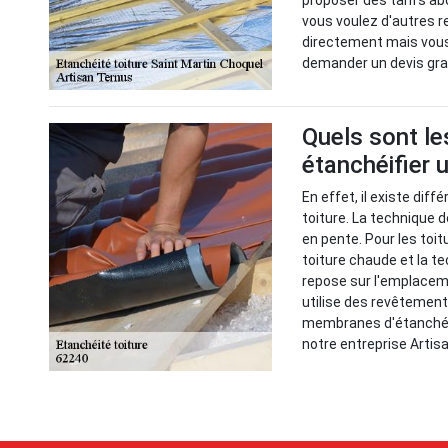
proposer des tarifs a
vous voulez d'autres re
directement mais vous 
demander un devis gra
Quels sont le
étanchéifier u
En effet, il existe dif
toiture. La technique d
en pente. Pour les toitu
toiture chaude et la te
repose sur l'emplacem
utilise des revêtement
membranes d'étanchéit
notre entreprise Artisa