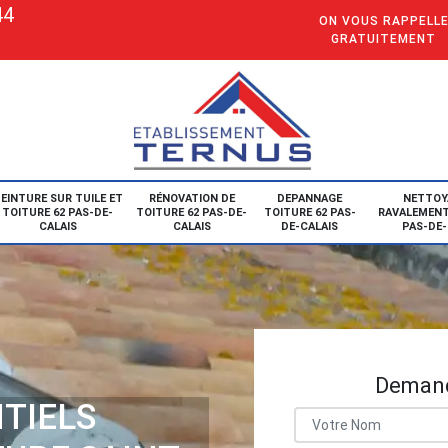
44
ON VOUS RAPPELL
GRATUITEMENT
EINTURE SUR TUILE ET
RÉNOVATION DE
DEPANNAGE
NETTOY
TOITURE 62 PAS-DE-
TOITURE 62 PAS-DE-
TOITURE 62 PAS-
RAVALEMENT
CALAIS
CALAIS
DE-CALAIS
PAS-DE-
Demand
TIELS