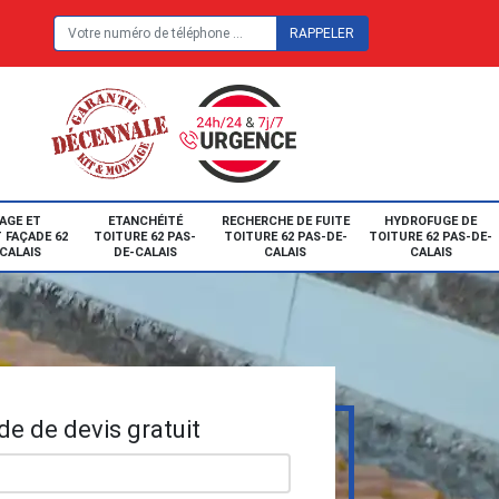
E
AGE ET
ETANCHÉITÉ
RECHERCHE DE FUITE
HYDROFUGE DE
 FAÇADE 62
TOITURE 62 PAS-
TOITURE 62 PAS-DE-
TOITURE 62 PAS-DE-
CALAIS
DE-CALAIS
CALAIS
CALAIS
e de devis gratuit