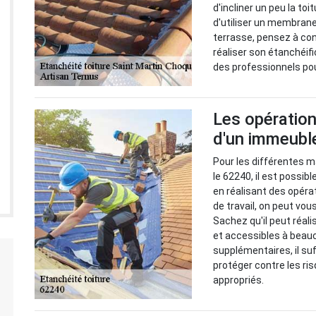
d'incliner un peu la toi
d'utiliser un membrane
terrasse, pensez à con
réaliser son étanchéif
des professionnels po
Les opération
d'un immeubl
Pour les différentes m
le 62240, il est possib
en réalisant des opérat
de travail, on peut vou
Sachez qu'il peut réali
et accessibles à beau
supplémentaires, il suf
protéger contre les ri
appropriés.