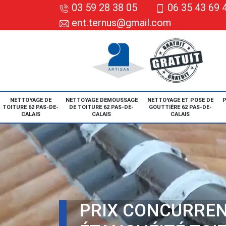
03 59 28 38 05
06 35 43 69 
ent.ternus@gmail.com
NETTOYAGE DE
NETTOYAGE DEMOUSSAGE
NETTOYAGE ET POSE DE
P
TOITURE 62 PAS-DE-
DE TOITURE 62 PAS-DE-
GOUTTIÈRE 62 PAS-DE-
CALAIS
CALAIS
CALAIS
PRIX CONCURREN