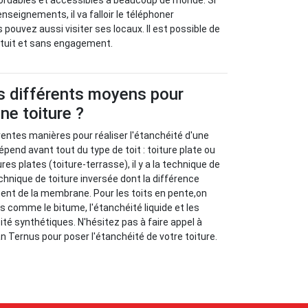
bordables et accessibles à beaucoup de monde. Si
nseignements, il va falloir le téléphoner
pouvez aussi visiter ses locaux. Il est possible de
tuit et sans engagement.
s différents moyens pour
ne toiture ?
férentes manières pour réaliser l'étanchéité d'une
épend avant tout du type de toit : toiture plate ou
res plates (toiture-terrasse), il y a la technique de
chnique de toiture inversée dont la différence
ent de la membrane. Pour les toits en pente,on
s comme le bitume, l'étanchéité liquide et les
é synthétiques. N'hésitez pas à faire appel à
n Ternus pour poser l'étanchéité de votre toiture.