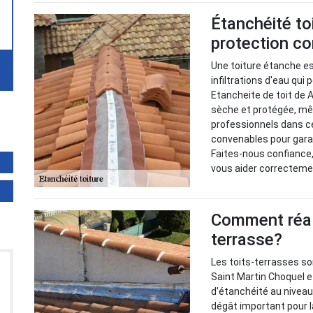
Étanchéité to
protection con
Une toiture étanche e
infiltrations d'eau qu
Etancheite de toit de 
sèche et protégée, mê
professionnels dans c
convenables pour garant
Faites-nous confiance,
vous aider correcteme
Comment réali
terrasse?
Les toits-terrasses s
Saint Martin Choquel et
d'étanchéité au niveau
dégât important pour l