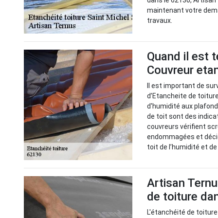
dans le 62130, Artisan
maintenant votre deman
travaux.
Quand il est 
Couvreur etan
Il est important de sur
d’Etancheite de toitur
d'humidité aux plafond
de toit sont des indic
couvreurs vérifient sc
endommagées et décide
toit de l’humidité et d
Artisan Ternu
de toiture da
L'étanchéité de toiture