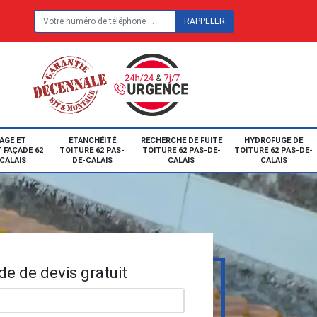
E
AGE ET
ETANCHÉITÉ
RECHERCHE DE FUITE
HYDROFUGE DE
 FAÇADE 62
TOITURE 62 PAS-
TOITURE 62 PAS-DE-
TOITURE 62 PAS-DE-
CALAIS
DE-CALAIS
CALAIS
CALAIS
e de devis gratuit