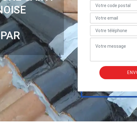
NOISE
 PAR