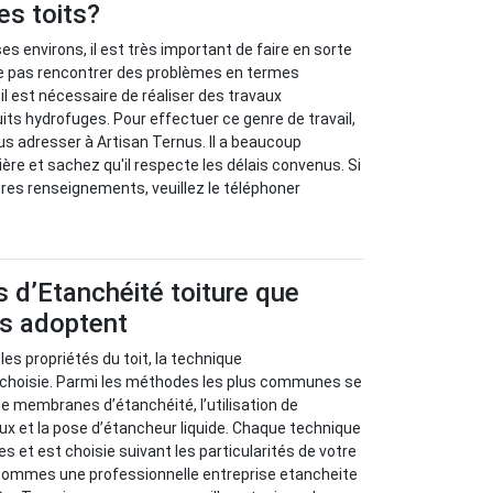
es toits?
t ses environs, il est très important de faire en sorte
sse pas rencontrer des problèmes en termes
 il est nécessaire de réaliser des travaux
uits hydrofuges. Pour effectuer ce genre de travail,
ous adresser à Artisan Ternus. Il a beaucoup
ère et sachez qu'il respecte les délais convenus. Si
res renseignements, veuillez le téléphoner
 d’Etanchéité toiture que
us adoptent
 les propriétés du toit, la technique
t choisie. Parmi les méthodes les plus communes se
de membranes d’étanchéité, l’utilisation de
x et la pose d’étancheur liquide. Chaque technique
s et est choisie suivant les particularités de votre
ommes une professionnelle entreprise etancheite