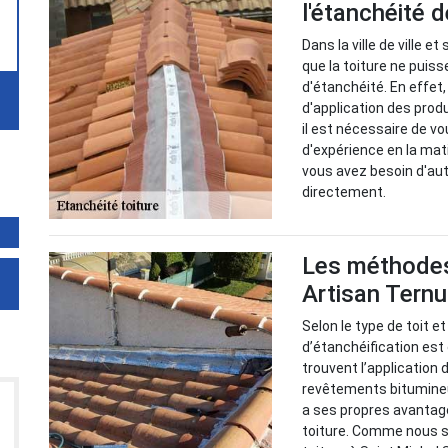
l'étanchéité d
Dans la ville de ville e
que la toiture ne pui
d'étanchéité. En effet,
d'application des prod
il est nécessaire de v
d'expérience en la mati
vous avez besoin d'aut
directement.
Les méthodes
Artisan Tern
Selon le type de toit et
d’étanchéification es
trouvent l’application 
revêtements bitumineu
a ses propres avantage
toiture. Comme nous s