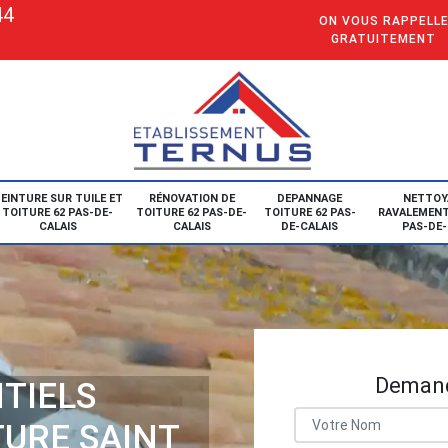
44
ON VOUS RAPPELL
GRATUITEMENT
EINTURE SUR TUILE ET
RÉNOVATION DE
DEPANNAGE
NETTOY
TOITURE 62 PAS-DE-
TOITURE 62 PAS-DE-
TOITURE 62 PAS-
RAVALEMENT
CALAIS
CALAIS
DE-CALAIS
PAS-DE-
Demand
TIELS
TURE SAINT