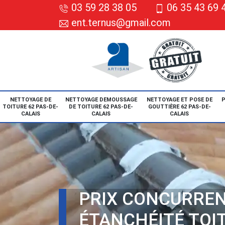
03 59 28 38 05
06 35 43 69 
ent.ternus@gmail.com
NETTOYAGE DE
NETTOYAGE DEMOUSSAGE
NETTOYAGE ET POSE DE
P
TOITURE 62 PAS-DE-
DE TOITURE 62 PAS-DE-
GOUTTIÈRE 62 PAS-DE-
CALAIS
CALAIS
CALAIS
PRIX CONCURREN
ÉTANCHÉITÉ TOI