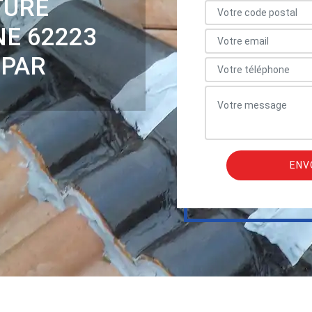
TURE
NE 62223
 PAR