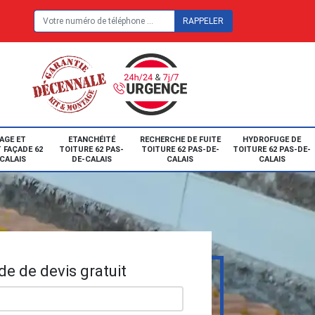
E
AGE ET
ETANCHÉITÉ
RECHERCHE DE FUITE
HYDROFUGE DE
 FAÇADE 62
TOITURE 62 PAS-
TOITURE 62 PAS-DE-
TOITURE 62 PAS-DE-
CALAIS
DE-CALAIS
CALAIS
CALAIS
e de devis gratuit