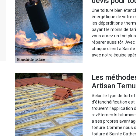
devis pour to
Une toiture bien étan
énergétique de votre 
les déperditions therm
payant le moins de tar
vous aurez un toit plus
réparer aussitôt. Avec
chaque client à Sainte
avec notre équipe spéc
Les méthodes
Artisan Tern
Selon le type de toit et
d’étanchéification es
trouvent l’application 
revêtements bitumineu
a ses propres avantage
toiture. Comme nous s
toiture à Sainte Cather