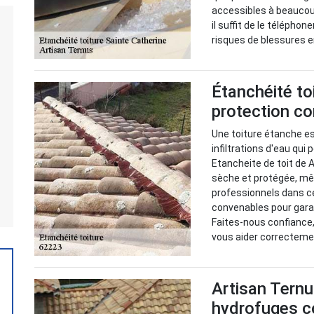
accessibles à beaucou
il suffit de le télépho
risques de blessures e
Étanchéité to
protection con
Une toiture étanche e
infiltrations d'eau qu
Etancheite de toit de 
sèche et protégée, mê
professionnels dans c
convenables pour garant
Faites-nous confiance,
vous aider correcteme
Artisan Ternus
hydrofuges co