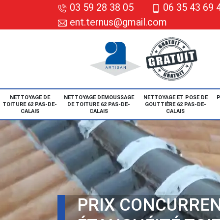
03 59 28 38 05
06 35 43 69 
ent.ternus@gmail.com
NETTOYAGE DE
NETTOYAGE DEMOUSSAGE
NETTOYAGE ET POSE DE
P
TOITURE 62 PAS-DE-
DE TOITURE 62 PAS-DE-
GOUTTIÈRE 62 PAS-DE-
CALAIS
CALAIS
CALAIS
PRIX CONCURREN