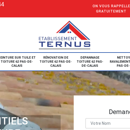
44
ON VOUS RAPPELL
GRATUITEMENT
EINTURE SUR TUILE ET
RÉNOVATION DE
DEPANNAGE
NETTOY
TOITURE 62 PAS-DE-
TOITURE 62 PAS-DE-
TOITURE 62 PAS-
RAVALEMENT
CALAIS
CALAIS
DE-CALAIS
PAS-DE-
Demand
TIELS