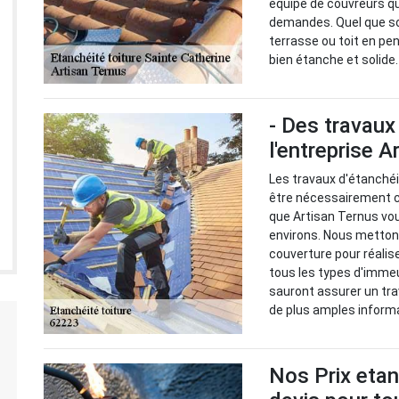
équipe de couvreurs qu
demandes. Quel que soit
terrasse ou toit en pen
bien étanche et solide.
- Des travau
l'entreprise 
Les travaux d'étanchéi
être nécessairement co
que Artisan Ternus vo
environs. Nous mettons
couverture pour réalise
tous les types d'immeu
sauront assurer un trav
de plus amples informa
Nos Prix etan