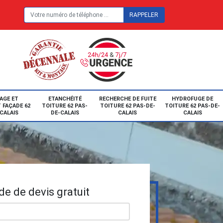
E
AGE ET
ETANCHÉITÉ
RECHERCHE DE FUITE
HYDROFUGE DE
 FAÇADE 62
TOITURE 62 PAS-
TOITURE 62 PAS-DE-
TOITURE 62 PAS-DE-
CALAIS
DE-CALAIS
CALAIS
CALAIS
e de devis gratuit