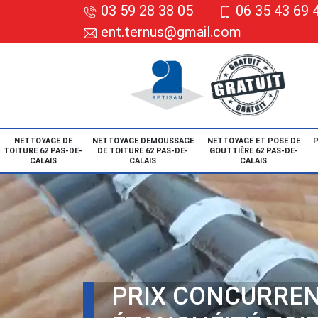
03 59 28 38 05
06 35 43 69 
ent.ternus@gmail.com
NETTOYAGE DE
NETTOYAGE DEMOUSSAGE
NETTOYAGE ET POSE DE
P
TOITURE 62 PAS-DE-
DE TOITURE 62 PAS-DE-
GOUTTIÈRE 62 PAS-DE-
CALAIS
CALAIS
CALAIS
PRIX CONCURREN