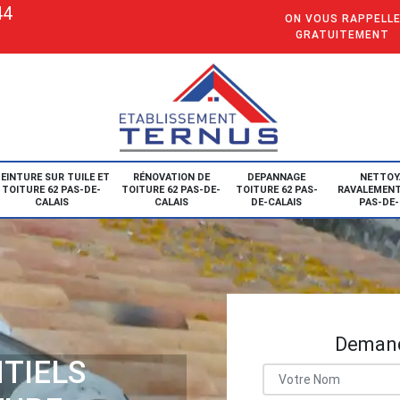
44
ON VOUS RAPPELL
GRATUITEMENT
EINTURE SUR TUILE ET
RÉNOVATION DE
DEPANNAGE
NETTOY
TOITURE 62 PAS-DE-
TOITURE 62 PAS-DE-
TOITURE 62 PAS-
RAVALEMENT
CALAIS
CALAIS
DE-CALAIS
PAS-DE-
Demand
TIELS