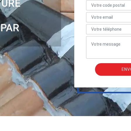
TURE
 PAR