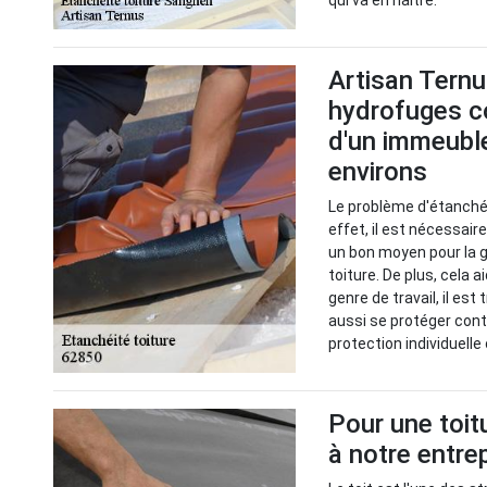
qui va en naître.
Artisan Ternus
hydrofuges co
d'un immeuble 
environs
Le problème d'étanchéi
effet, il est nécessai
un bon moyen pour la g
toiture. De plus, cela a
genre de travail, il es
aussi se protéger cont
protection individuelle 
Pour une toit
à notre entre