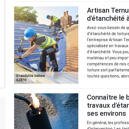
Artisan Ternu
d'étanchéité
Avez-vous besoin de q
d'étanchéité de toitu
l'entreprise Artisan Te
spécialisée en travau
d'étanchéité. Vous pou
matériau et peu impor
compétences de nos co
toiture soit parfaitem
toutes questions, alor
Connaître le 
travaux d'éta
ses environs
En général, les profes
d'intervention. Les tar