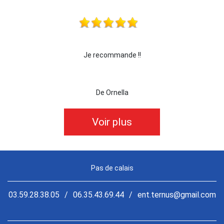
je recommande cette entreprise les yeux fermés !!!
De killian62
Voir plus
Pas de calais
03.59.28.38.05
/
06.35.43.69.44
/
ent.ternus@gmail.com