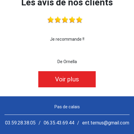
Les avis de nos clients
je recommande cette entreprise les yeux fermés !!!
De killian62
Voir plus
Pas de calais
03.59.28.38.05
/
06.35.43.69.44
/
ent.ternus@gmail.com