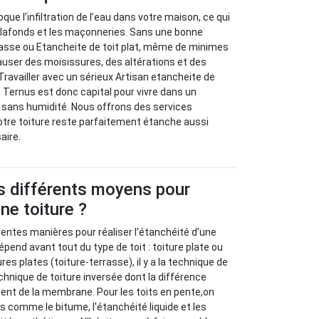
que l’infiltration de l’eau dans votre maison, ce qui
 plafonds et les maçonneries. Sans une bonne
rasse ou Etancheite de toit plat, même de minimes
causer des moisissures, des altérations et des
Travailler avec un sérieux Artisan etancheite de
Ternus est donc capital pour vivre dans un
 sans humidité. Nous offrons des services
otre toiture reste parfaitement étanche aussi
aire.
s différents moyens pour
ne toiture ?
férentes manières pour réaliser l'étanchéité d'une
épend avant tout du type de toit : toiture plate ou
res plates (toiture-terrasse), il y a la technique de
chnique de toiture inversée dont la différence
ent de la membrane. Pour les toits en pente,on
s comme le bitume, l'étanchéité liquide et les