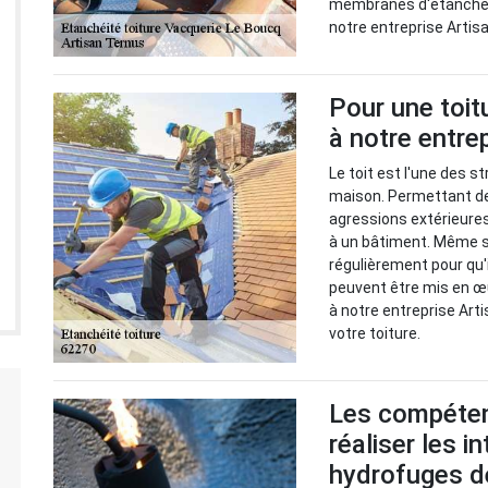
membranes d'étanchéit
notre entreprise Artisa
Pour une toit
à notre entre
Le toit est l'une des 
maison. Permettant de
agressions extérieures,
à un bâtiment. Même si 
régulièrement pour qu'
peuvent être mis en œu
à notre entreprise Art
votre toiture.
Les compéten
réaliser les i
hydrofuges d