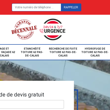
E
AGE ET
ETANCHÉITÉ
RECHERCHE DE FUITE
HYDROFUGE DE
 FAÇADE 62
TOITURE 62 PAS-
TOITURE 62 PAS-DE-
TOITURE 62 PAS-DE-
CALAIS
DE-CALAIS
CALAIS
CALAIS
e de devis gratuit