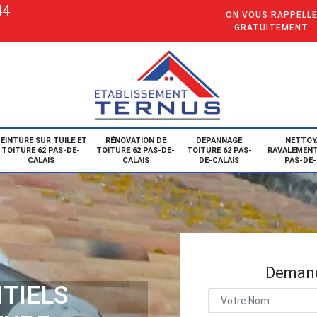
44
ON VOUS RAPPELL
GRATUITEMENT
EINTURE SUR TUILE ET
RÉNOVATION DE
DEPANNAGE
NETTOY
TOITURE 62 PAS-DE-
TOITURE 62 PAS-DE-
TOITURE 62 PAS-
RAVALEMENT
CALAIS
CALAIS
DE-CALAIS
PAS-DE-
Demand
TIELS