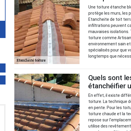
Une toiture étanche blo
protège les murs, les
Etancheite de toit ter
infiltrations peuvent 
mauvaises isolations. 
toiture comme Artisan 
environnement sain et
spécialisés pour que v
longtemps que nécess
Quels sont le
étanchéifier u
En effet, il existe dif
toiture. La technique d
en pente. Pour les toitu
toiture chaude et la te
repose sur l'emplacem
utilise des revêtement