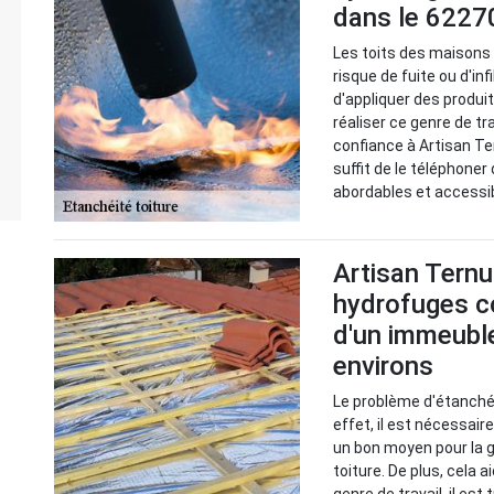
dans le 62270
Les toits des maisons
risque de fuite ou d'in
d'appliquer des produi
réaliser ce genre de tr
confiance à Artisan Te
suffit de le téléphoner
abordables et accessi
Artisan Ternus
hydrofuges co
d'un immeuble 
environs
Le problème d'étanchéi
effet, il est nécessai
un bon moyen pour la g
toiture. De plus, cela a