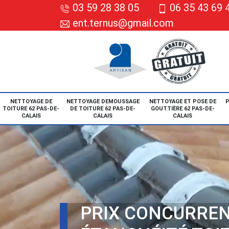
03 59 28 38 05
06 35 43 69 
ent.ternus@gmail.com
NETTOYAGE DE
NETTOYAGE DEMOUSSAGE
NETTOYAGE ET POSE DE
P
TOITURE 62 PAS-DE-
DE TOITURE 62 PAS-DE-
GOUTTIÈRE 62 PAS-DE-
CALAIS
CALAIS
CALAIS
PRIX CONCURREN