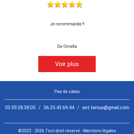
Je recommande !!
je reco
De Ornella
Voir plus
Pas de calais
03.59.28.38.05
/
06.35.43.69.44
/
ent.ternus@gmail.com
©2022 - 2026 Tout droit réservé -
Mentions légales