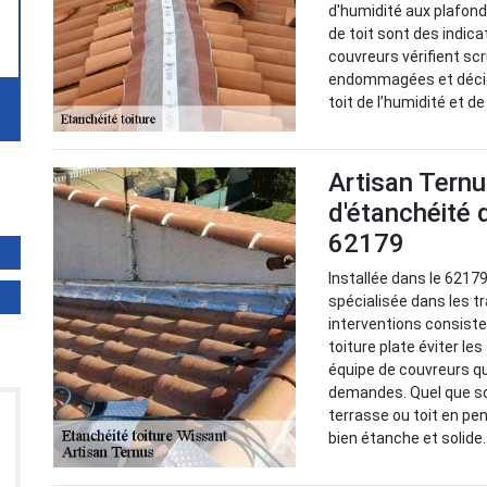
d'humidité aux plafond
de toit sont des indic
couvreurs vérifient sc
endommagées et décide
toit de l’humidité et d
Artisan Ternu
d'étanchéité d
62179
Installée dans le 62179
spécialisée dans les t
interventions consiste
toiture plate éviter le
équipe de couvreurs qu
demandes. Quel que soit
terrasse ou toit en pen
bien étanche et solide.