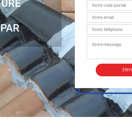
TURE
 PAR