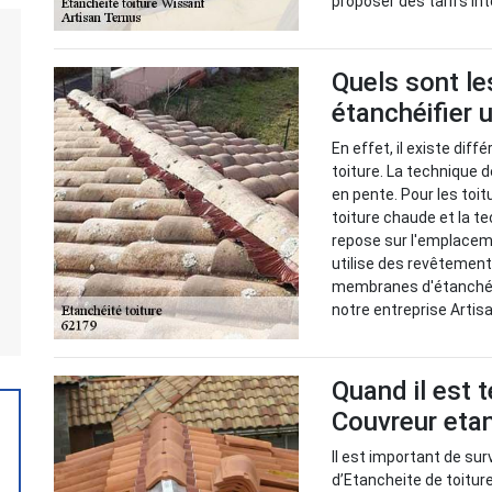
proposer des tarifs in
Quels sont le
étanchéifier u
En effet, il existe dif
toiture. La technique d
en pente. Pour les toitu
toiture chaude et la te
repose sur l'emplacem
utilise des revêtement
membranes d'étanchéit
notre entreprise Artisa
Quand il est 
Couvreur etan
Il est important de sur
d’Etancheite de toitur