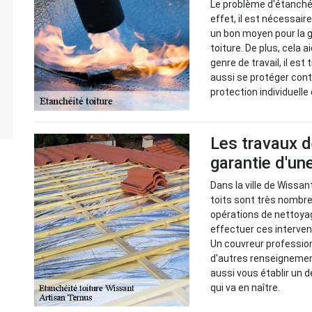
Le problème d'étanchéi
effet, il est nécessai
un bon moyen pour la g
toiture. De plus, cela a
genre de travail, il es
aussi se protéger cont
protection individuelle 
Les travaux d
garantie d'un
Dans la ville de Wissan
toits sont très nombreu
opérations de nettoyag
effectuer ces intervent
Un couvreur professionn
d'autres renseignements
aussi vous établir un d
qui va en naître.