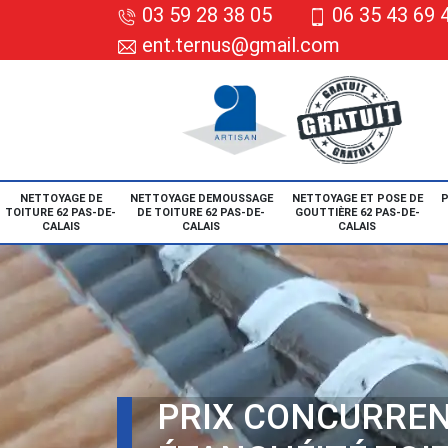
03 59 28 38 05
06 35 43 69 
ent.ternus@gmail.com
NETTOYAGE DE
NETTOYAGE DEMOUSSAGE
NETTOYAGE ET POSE DE
P
TOITURE 62 PAS-DE-
DE TOITURE 62 PAS-DE-
GOUTTIÈRE 62 PAS-DE-
CALAIS
CALAIS
CALAIS
PRIX CONCURREN