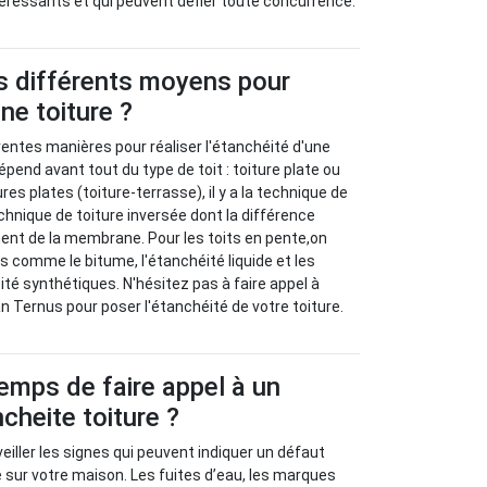
téressants et qui peuvent défier toute concurrence.
s différents moyens pour
ne toiture ?
férentes manières pour réaliser l'étanchéité d'une
épend avant tout du type de toit : toiture plate ou
res plates (toiture-terrasse), il y a la technique de
chnique de toiture inversée dont la différence
ent de la membrane. Pour les toits en pente,on
s comme le bitume, l'étanchéité liquide et les
é synthétiques. N'hésitez pas à faire appel à
n Ternus pour poser l'étanchéité de votre toiture.
temps de faire appel à un
cheite toiture ?
veiller les signes qui peuvent indiquer un défaut
e sur votre maison. Les fuites d’eau, les marques