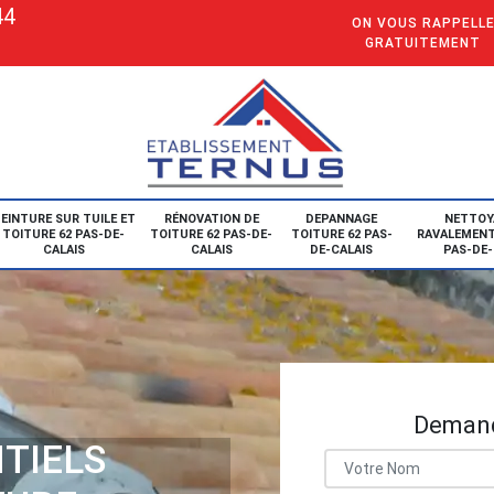
44
ON VOUS RAPPELL
GRATUITEMENT
EINTURE SUR TUILE ET
RÉNOVATION DE
DEPANNAGE
NETTOY
TOITURE 62 PAS-DE-
TOITURE 62 PAS-DE-
TOITURE 62 PAS-
RAVALEMENT
CALAIS
CALAIS
DE-CALAIS
PAS-DE-
Demand
TIELS