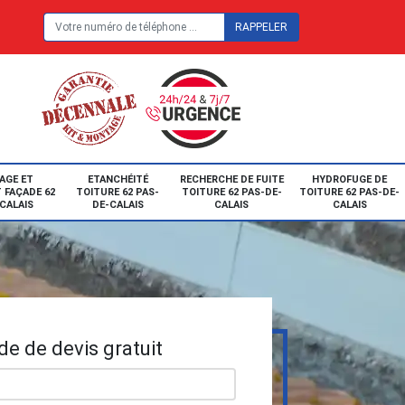
E
AGE ET
ETANCHÉITÉ
RECHERCHE DE FUITE
HYDROFUGE DE
 FAÇADE 62
TOITURE 62 PAS-
TOITURE 62 PAS-DE-
TOITURE 62 PAS-DE-
CALAIS
DE-CALAIS
CALAIS
CALAIS
e de devis gratuit