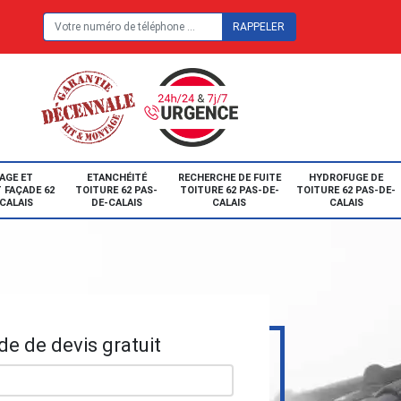
E
AGE ET
ETANCHÉITÉ
RECHERCHE DE FUITE
HYDROFUGE DE
 FAÇADE 62
TOITURE 62 PAS-
TOITURE 62 PAS-DE-
TOITURE 62 PAS-DE-
CALAIS
DE-CALAIS
CALAIS
CALAIS
e de devis gratuit