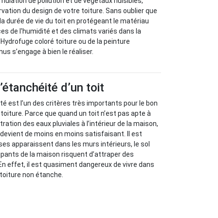
cumulation de pollution et de végétaux nuisibles,
rvation du design de votre toiture. Sans oublier que
a durée de vie du toit en protégeant le matériau
s de l'humidité et des climats variés dans la
l’Hydrofuge coloré toiture ou de la peinture
us s’engage à bien le réaliser.
’étanchéité d’un toit
té est l’un des critères très importants pour le bon
oiture. Parce que quand un toit n’est pas apte à
tration des eaux pluviales à l’intérieur de la maison,
 devient de moins en moins satisfaisant. Il est
es apparaissent dans les murs intérieurs, le sol
pants de la maison risquent d’attraper des
En effet, il est quasiment dangereux de vivre dans
toiture non étanche.