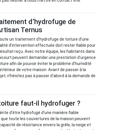
 ne pas hésiter à nous mettre en contact vite.
raitement d’hydrofuge de
Artisan Ternus
ute un traitement d’hydrofuge de toiture d’une
lité d’intervention effectuée doit rester fiable pour
 résultat reçu. Avec notre équipe, les habitants dans
hicourt peuvent demander une prestation d’urgence
ture afin de pouvoir éviter le problème d’humidité
l’intérieur de votre maison. Avant de passer à la
ojet, n’hésitez pas à passer d’abord à la demande de
oiture faut-il hydrofuger ?
érite d’être hydrofugé d’une manière fiable
 que toute les couvertures de la maison peuvent
pacité de résistance envers la grêle, la neige et