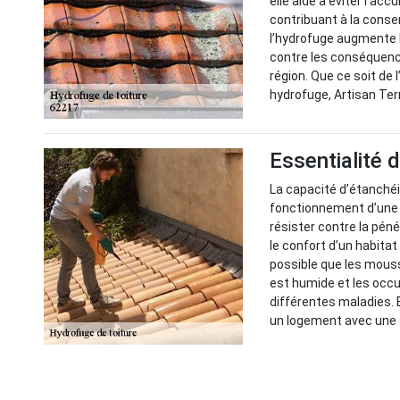
elle aide à éviter l'ac
contribuant à la conse
l’hydrofuge augmente l
contre les conséquence
région. Que ce soit de 
hydrofuge, Artisan Tern
Essentialité d
La capacité d’étanchéi
fonctionnement d’une t
résister contre la péné
le confort d’un habitat
possible que les mouss
est humide et les occu
différentes maladies. 
un logement avec une 