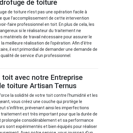
drofuge de toiture
uge de toiture n’est pas une opération facile à
e que l’accomplissement de cette intervention
ir-faire professionnel en toit. En plus de cela, les
angereux si le réalisateur du traitement ne
matériels de travail nécessaire pour assurer le
a meilleure réalisation de l’opération. Afin d’être
taire, il est primordial de demander une demande de
 qualité de service d’un professionnel.
 toit avec notre Entreprise
e toiture Artisan Ternus
orce la solidité de votre toit contre l'humidité et les
eant, vous créez une couche qui protège le
eut s'infiltrer, prévenant ainsi les imperfections
e traitement est très important pour que la durée de
oit prolongée considérablement et sa performance
rs sont expérimentés et bien équipés pour réaliser
eusement. Avec notre service, vous jouissez d'un