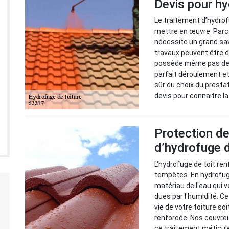
Devis pour hy
Le traitement d’hydrof
mettre en œuvre. Parc
nécessite un grand savo
travaux peuvent être d
possède même pas des 
parfait déroulement et l
sûr du choix du presta
devis pour connaitre la
Protection de
d’hydrofuge d
L'hydrofuge de toit renf
tempêtes. En hydrofug
matériau de l'eau qui v
dues par l'humidité. C
vie de votre toiture s
renforcée. Nos couvreu
ce traitement méticul