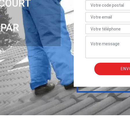
ICOURT
 PAR