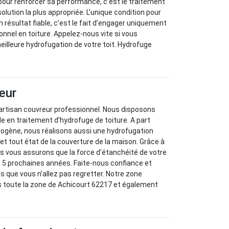
t pour renforcer sa performance, c’est le traitement
solution la plus appropriée. L’unique condition pour
un résultat fiable, c’est le fait d’engager uniquement
onnel en toiture. Appelez-nous vite si vous
eilleure hydrofugation de votre toit. Hydrofuge
eur
artisan couvreur professionnel. Nous disposons
e en traitement d’hydrofuge de toiture. A part
lmogène, nous réalisons aussi une hydrofugation
et tout état de la couverture de la maison. Grâce à
us vous assurons que la force d’étanchéité de votre
es 5 prochaines années. Faite-nous confiance et
 que vous n’allez pas regretter. Notre zone
s toute la zone de Achicourt 62217 et également