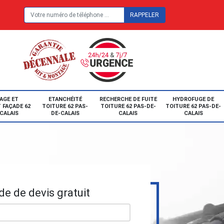
E
AGE ET
ETANCHÉITÉ
RECHERCHE DE FUITE
HYDROFUGE DE
 FAÇADE 62
TOITURE 62 PAS-
TOITURE 62 PAS-DE-
TOITURE 62 PAS-DE-
CALAIS
DE-CALAIS
CALAIS
CALAIS
e de devis gratuit