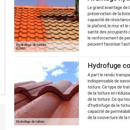
Le grand avantage de la
préservation de la bon
capacité de résistance
le plafond, le mur et le 
santé des occupants de
le renforcement de per
peuvent favoriser l’ast
Hydrofuge col
A part le rendu transp
indispensable de savoi
toiture. Ce type de tra
de la toiture en réduis
de la toiture. Ce qui 
d’hydrofuge de la toit
capacité de perméabilit
de la couverture de la