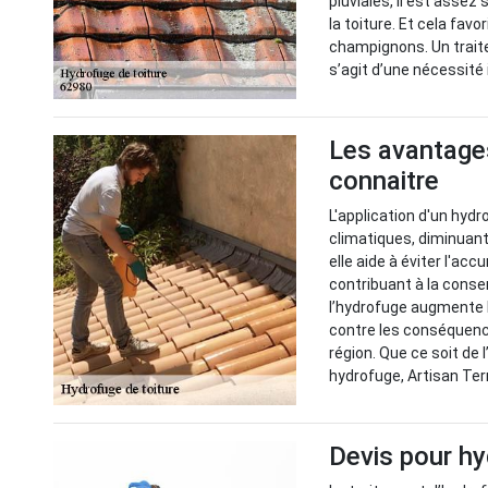
pluviales, il est assez
la toiture. Et cela fav
champignons. Un traite
s’agit d’une nécessité 
Les avantages
connaitre
L'application d'un hydr
climatiques, diminuant 
elle aide à éviter l'ac
contribuant à la conse
l’hydrofuge augmente l
contre les conséquence
région. Que ce soit de 
hydrofuge, Artisan Tern
Devis pour hy