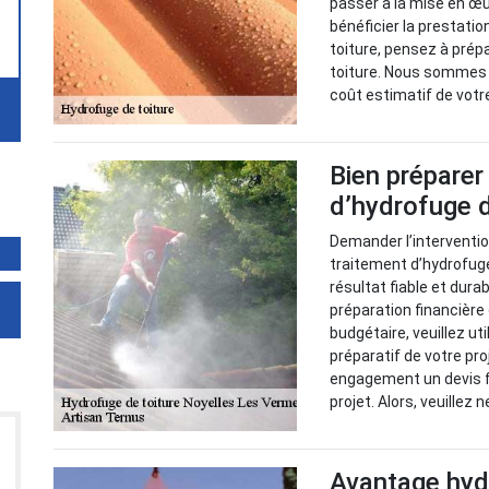
passer à la mise en œu
bénéficier la prestat
toiture, pensez à prép
toiture. Nous sommes à
coût estimatif de votre
Bien préparer
d’hydrofuge d
Demander l’intervention
traitement d’hydrofuge 
résultat fiable et dura
préparation financière 
budgétaire, veuillez ut
préparatif de votre pr
engagement un devis fia
projet. Alors, veuillez
Avantage hydr