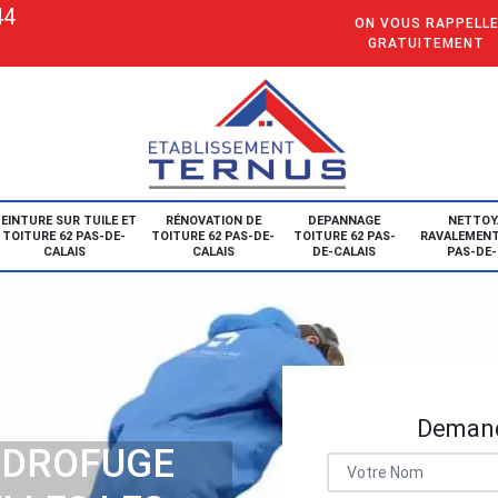
44
ON VOUS RAPPELL
GRATUITEMENT
EINTURE SUR TUILE ET
RÉNOVATION DE
DEPANNAGE
NETTOY
TOITURE 62 PAS-DE-
TOITURE 62 PAS-DE-
TOITURE 62 PAS-
RAVALEMENT
CALAIS
CALAIS
DE-CALAIS
PAS-DE-
Demand
YDROFUGE