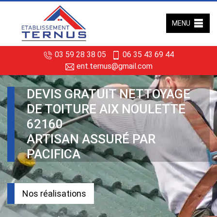
MENU
03 59 28 38 05
06 35 43 69 44
ent.ternus@gmail.com
DEVIS GRATUIT NETTOYAGE
DE TOITURE AIX NOULETTE
62160
ARTISAN ASSURÉ PAR
PACIFICA
Nos réalisations