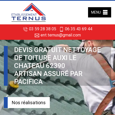
MENU
03 59 28 38 05
06 35 43 69 44
ent.ternus@gmail.com
DEVIS GRATUIT NETTOYAGE
DE TOITURE AUXI LE
CHATEAU 62390
ARTISAN ASSURÉ PAR
PACIFICA
Nos réalisations