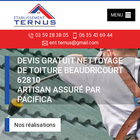
MENU
03 59 28 38 05
06 35 43 69 44
ent.ternus@gmail.com
DEVIS GRATUIT NETTOYAGE
DE TOITURE BEAUDRICOURT
62810
ARTISAN ASSURÉ PAR
PACIFICA
Nos réalisations