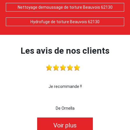
Nettoyage demoussage de toiture Beauvois 62130
Hydrofuge de toiture Beauvois 62130
Les avis de nos clients
Je recommande !!
je recommande cette ent
De Ornella
De k
Voir plus