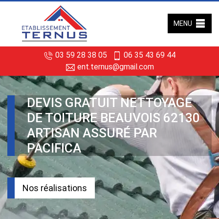
MENU
03 59 28 38 05
06 35 43 69 44
ent.ternus@gmail.com
DEVIS GRATUIT NETTOYAGE
DE TOITURE BEAUVOIS 62130
ARTISAN ASSURÉ PAR
PACIFICA
Nos réalisations