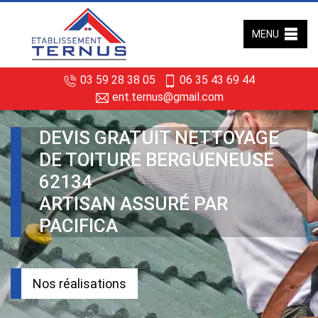
MENU
03 59 28 38 05
06 35 43 69 44
ent.ternus@gmail.com
DEVIS GRATUIT NETTOYAGE
DE TOITURE BERGUENEUSE
62134
ARTISAN ASSURÉ PAR
PACIFICA
Nos réalisations