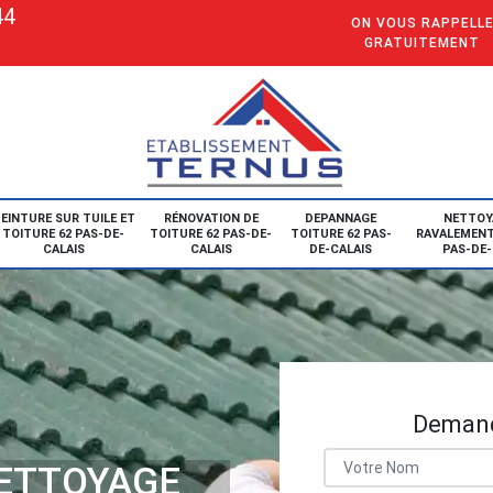
44
ON VOUS RAPPELL
GRATUITEMENT
EINTURE SUR TUILE ET
RÉNOVATION DE
DEPANNAGE
NETTOY
TOITURE 62 PAS-DE-
TOITURE 62 PAS-DE-
TOITURE 62 PAS-
RAVALEMENT
CALAIS
CALAIS
DE-CALAIS
PAS-DE-
Demand
NETTOYAGE