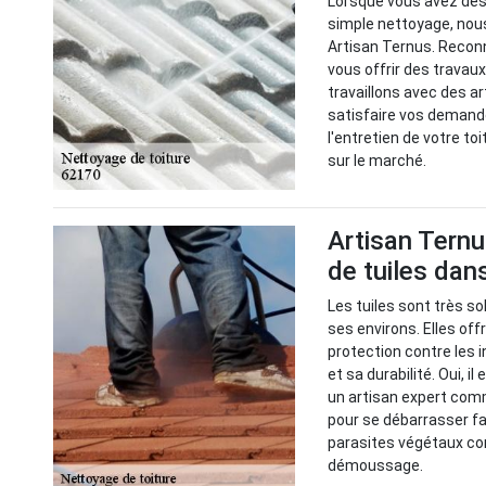
Lorsque vous avez des 
simple nettoyage, nou
Artisan Ternus. Recon
vous offrir des travaux
travaillons avec des a
satisfaire vos demande
l'entretien de votre to
sur le marché.
Artisan Ternu
de tuiles dan
Les tuiles sont très s
ses environs. Elles off
protection contre les 
et sa durabilité. Oui, i
un artisan expert comm
pour se débarrasser fa
parasites végétaux com
démoussage.