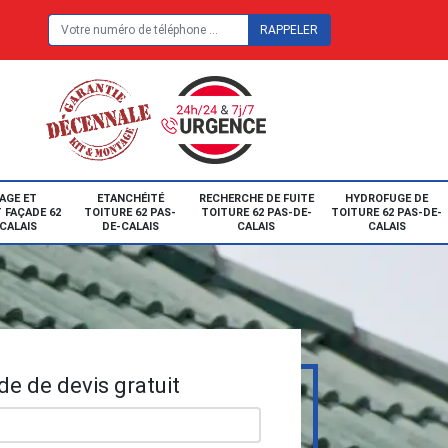
E
AGE ET
ETANCHÉITÉ
RECHERCHE DE FUITE
HYDROFUGE DE
 FAÇADE 62
TOITURE 62 PAS-
TOITURE 62 PAS-DE-
TOITURE 62 PAS-DE-
CALAIS
DE-CALAIS
CALAIS
CALAIS
e de devis gratuit