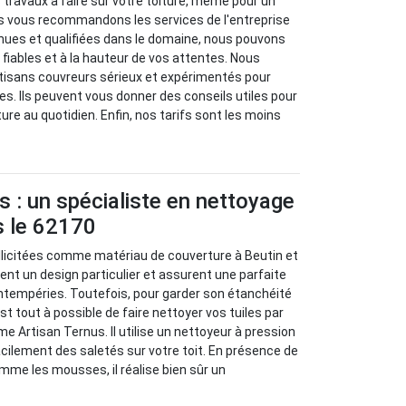
travaux à faire sur votre toiture, même pour un
s vous recommandons les services de l'entreprise
nues et qualifiées dans le domaine, nous pouvons
 fiables et à la hauteur de vos attentes. Nous
rtisans couvreurs sérieux et expérimentés pour
s. Ils peuvent vous donner des conseils utiles pour
iture au quotidien. Enfin, nos tarifs sont les moins
s : un spécialiste en nettoyage
s le 62170
ollicitées comme matériau de couverture à Beutin et
rent un design particulier et assurent une parfaite
intempéries. Toutefois, pour garder son étanchéité
l est tout à possible de faire nettoyer vos tuiles par
e Artisan Ternus. Il utilise un nettoyeur à pression
cilement des saletés sur votre toit. En présence de
me les mousses, il réalise bien sûr un