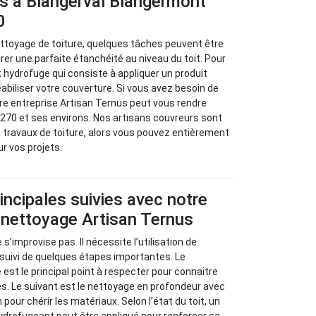
us à Blangerval Blangermont
0
ettoyage de toiture, quelques tâches peuvent être
er une parfaite étanchéité au niveau du toit. Pour
ent hydrofuge qui consiste à appliquer un produit
iliser votre couverture. Si vous avez besoin de
tre entreprise Artisan Ternus peut vous rendre
2270 et ses environs. Nos artisans couvreurs sont
 travaux de toiture, alors vous pouvez entièrement
ur vos projets.
incipales suivies avec notre
 nettoyage Artisan Ternus
 s’improvise pas. Il nécessite l’utilisation de
 suivi de quelques étapes importantes. Le
e est le principal point à respecter pour connaitre
s. Le suivant est le nettoyage en profondeur avec
 pour chérir les matériaux. Selon l’état du toit, un