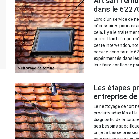
Artisan Tern
dans le 6227
Lors d'un service de n
nécessaires pour assur
cela, il y a le traitem
permettant d'imperméab
cette intervention, no
service dans tout le 6
expérimentés dans les
leur faire confiance po
Les étapes pr
entreprise de
Le nettoyage de toit ne
produits adaptés et le
diagnostic de la toitur
ses besoins spécifique
un jet à basse pression