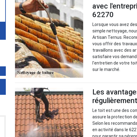
avec l'entrep
62270
Lorsque vous avez des 
simple nettoyage, nou
Artisan Ternus. Recon
vous offrir des travaux
travaillons avec des a
satisfaire vos demande
l'entretien de votre to
sur le marché.
Les avantages
régulièrement
Le toit est une des co
assure la protection d
Selon les recommandat
en activité dans le 622
pour garantir sa pérenn