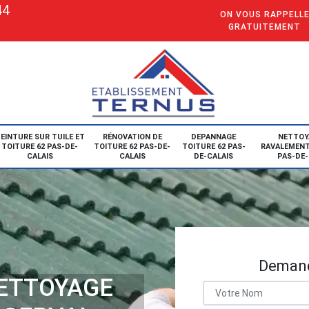
44
ON VOUS RAPPELL
GRATUITEMENT
EINTURE SUR TUILE ET
RÉNOVATION DE
DEPANNAGE
NETTOY
TOITURE 62 PAS-DE-
TOITURE 62 PAS-DE-
TOITURE 62 PAS-
RAVALEMENT
CALAIS
CALAIS
DE-CALAIS
PAS-DE-
Demand
NETTOYAGE