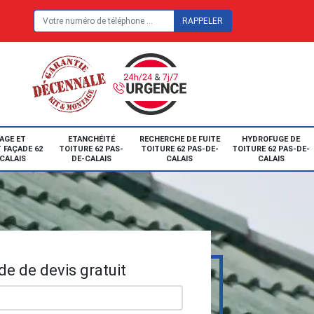
E
AGE ET
ETANCHÉITÉ
RECHERCHE DE FUITE
HYDROFUGE DE
 FAÇADE 62
TOITURE 62 PAS-
TOITURE 62 PAS-DE-
TOITURE 62 PAS-DE-
CALAIS
DE-CALAIS
CALAIS
CALAIS
e de devis gratuit