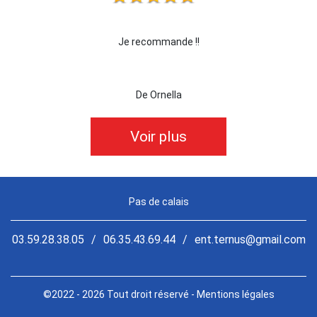
!!
Je recommande !!
je r
De Ornella
Voir plus
Pas de calais
03.59.28.38.05
/
06.35.43.69.44
/
ent.ternus@gmail.com
©2022 - 2026 Tout droit réservé -
Mentions légales