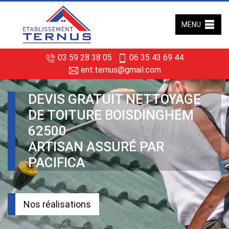
MENU
03 59 28 38 05
06 35 43 69 44
ent.ternus@gmail.com
DEVIS GRATUIT NETTOYAGE
DE TOITURE BOISDINGHEM
62500
ARTISAN ASSURÉ PAR
PACIFICA
Nos réalisations