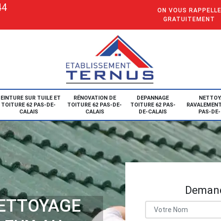
44
ON VOUS RAPPELL
GRATUITEMENT
EINTURE SUR TUILE ET
RÉNOVATION DE
DEPANNAGE
NETTOY
TOITURE 62 PAS-DE-
TOITURE 62 PAS-DE-
TOITURE 62 PAS-
RAVALEMENT
CALAIS
CALAIS
DE-CALAIS
PAS-DE-
Demand
NETTOYAGE