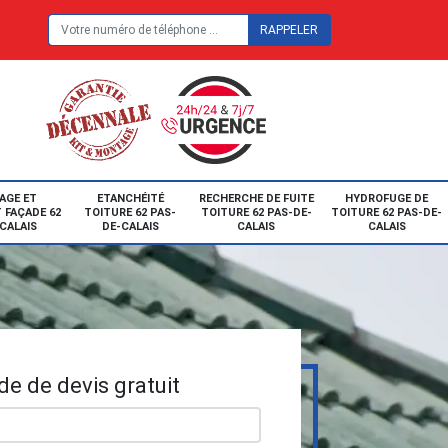
E
AGE ET
ETANCHÉITÉ
RECHERCHE DE FUITE
HYDROFUGE DE
 FAÇADE 62
TOITURE 62 PAS-
TOITURE 62 PAS-DE-
TOITURE 62 PAS-DE-
CALAIS
DE-CALAIS
CALAIS
CALAIS
e de devis gratuit