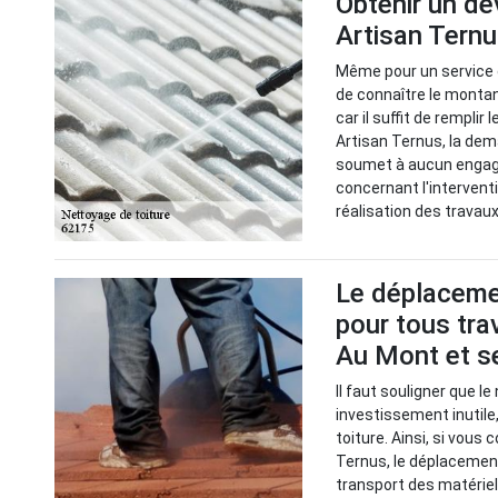
Obtenir un de
Artisan Tern
Même pour un service d
de connaître le montant
car il suffit de remplir
Artisan Ternus, la dem
soumet à aucun engage
concernant l'interventio
réalisation des travaux
Le déplacemen
pour tous tra
Au Mont et s
Il faut souligner que le
investissement inutile,
toiture. Ainsi, si vous
Ternus, le déplacement
transport des matériel