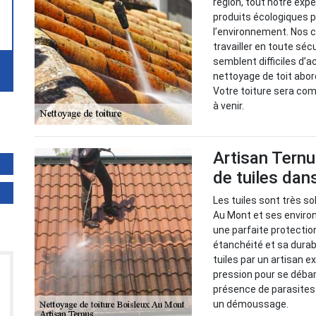
région, tout notre exp
produits écologiques 
l’environnement. Nos 
travailler en toute séc
semblent difficiles d’
nettoyage de toit abor
Votre toiture sera co
à venir.
Artisan Ternu
de tuiles dan
Les tuiles sont très s
Au Mont et ses environs
une parfaite protectio
étanchéité et sa durabil
tuiles par un artisan e
pression pour se débar
présence de parasites
un démoussage.