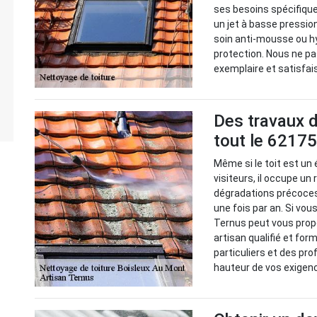
ses besoins spécifique
un jet à basse pression
soin anti-mousse ou h
protection. Nous ne p
exemplaire et satisfai
Des travaux d
tout le 62175
Même si le toit est un
visiteurs, il occupe un 
dégradations précoces,
une fois par an. Si vou
Ternus peut vous prop
artisan qualifié et for
particuliers et des pr
hauteur de vos exigen