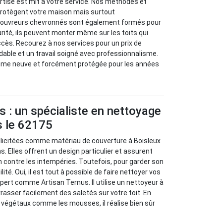
ertise est mit à votre service. Nos méthodes et
protègent votre maison mais surtout
couvreurs chevronnés sont également formés pour
urité, ils peuvent monter même sur les toits qui
accès. Recourez à nos services pour un prix de
dable et un travail soigné avec professionnalisme.
mme neuve et forcément protégée pour les années
s : un spécialiste en nettoyage
s le 62175
ollicitées comme matériau de couverture à Boisleux
. Elles offrent un design particulier et assurent
n contre les intempéries. Toutefois, pour garder son
ité. Oui, il est tout à possible de faire nettoyer vos
xpert comme Artisan Ternus. Il utilise un nettoyeur à
rasser facilement des saletés sur votre toit. En
 végétaux comme les mousses, il réalise bien sûr