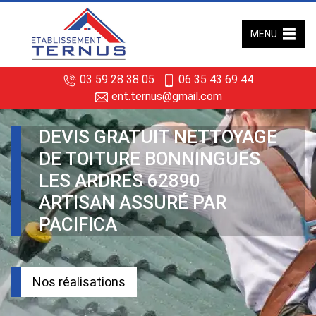
MENU
03 59 28 38 05
06 35 43 69 44
ent.ternus@gmail.com
DEVIS GRATUIT NETTOYAGE
DE TOITURE BONNINGUES
LES ARDRES 62890
ARTISAN ASSURÉ PAR
PACIFICA
Nos réalisations