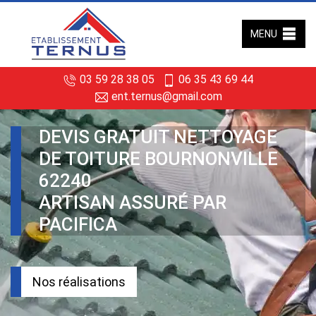
MENU
03 59 28 38 05
06 35 43 69 44
ent.ternus@gmail.com
DEVIS GRATUIT NETTOYAGE
DE TOITURE BOURNONVILLE
62240
ARTISAN ASSURÉ PAR
PACIFICA
Nos réalisations