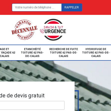
E
AGE ET
ETANCHÉITÉ
RECHERCHE DE FUITE
HYDROFUGE DE
 FAÇADE 62
TOITURE 62 PAS-
TOITURE 62 PAS-DE-
TOITURE 62 PAS-DE-
CALAIS
DE-CALAIS
CALAIS
CALAIS
e de devis gratuit