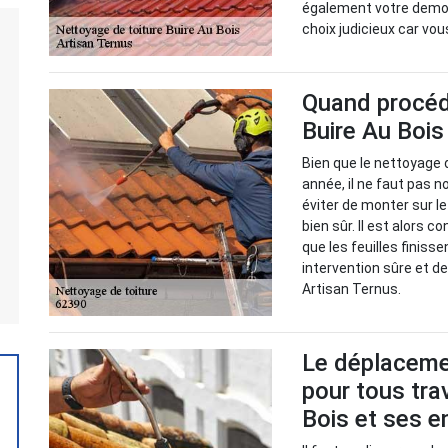
également votre demou
choix judicieux car vo
Quand procéde
Buire Au Bois
Bien que le nettoyage 
année, il ne faut pas no
éviter de monter sur le
bien sûr. Il est alors c
que les feuilles finisse
intervention sûre et d
Artisan Ternus.
Le déplacemen
pour tous tra
Bois et ses e