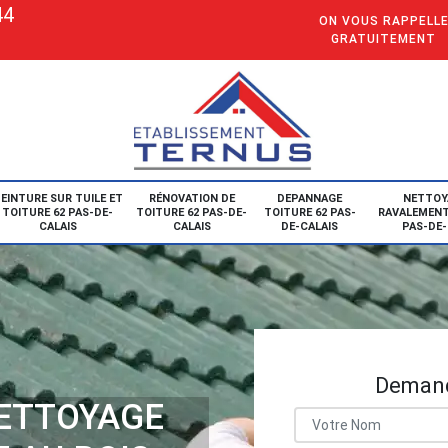
44
ON VOUS RAPPELL
GRATUITEMENT
EINTURE SUR TUILE ET
RÉNOVATION DE
DEPANNAGE
NETTOY
TOITURE 62 PAS-DE-
TOITURE 62 PAS-DE-
TOITURE 62 PAS-
RAVALEMENT
CALAIS
CALAIS
DE-CALAIS
PAS-DE-
Demand
NETTOYAGE