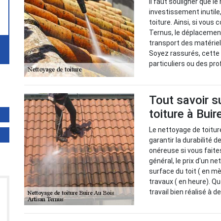
Il faut souligner que le
investissement inutile,
toiture. Ainsi, si vous
Ternus, le déplacement
transport des matériel
Soyez rassurés, cette 
particuliers ou des pr
Tout savoir s
toiture à Buir
Le nettoyage de toitur
garantir la durabilité d
onéreuse si vous faite
général, le prix d'un n
surface du toit ( en m
travaux ( en heure). Qu
travail bien réalisé à 