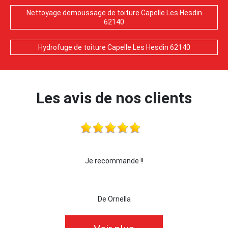
Nettoyage demoussage de toiture Capelle Les Hesdin
62140
Hydrofuge de toiture Capelle Les Hesdin 62140
Les avis de nos clients
!
Je recommande !!
je re
De Ornella