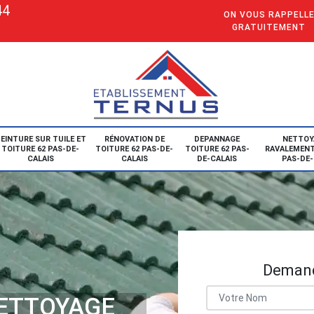
44
ON VOUS RAPPELL
GRATUITEMENT
EINTURE SUR TUILE ET
RÉNOVATION DE
DEPANNAGE
NETTOY
TOITURE 62 PAS-DE-
TOITURE 62 PAS-DE-
TOITURE 62 PAS-
RAVALEMENT
CALAIS
CALAIS
DE-CALAIS
PAS-DE-
Demand
NETTOYAGE