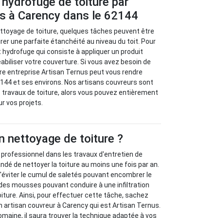
 hydrofuge de toiture par
us à Carency dans le 62144
ettoyage de toiture, quelques tâches peuvent être
er une parfaite étanchéité au niveau du toit. Pour
ent hydrofuge qui consiste à appliquer un produit
iliser votre couverture. Si vous avez besoin de
tre entreprise Artisan Ternus peut vous rendre
2144 et ses environs. Nos artisans couvreurs sont
 travaux de toiture, alors vous pouvez entièrement
ur vos projets.
n nettoyage de toiture ?
n professionnel dans les travaux d'entretien de
ndé de nettoyer la toiture au moins une fois par an.
'éviter le cumul de saletés pouvant encombrer le
n des mousses pouvant conduire à une infiltration
oiture. Ainsi, pour effectuer cette tâche, sachez
 artisan couvreur à Carency qui est Artisan Ternus.
maine, il saura trouver la technique adaptée à vos