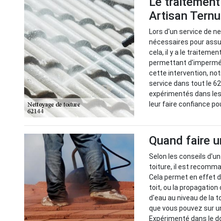
Le traitement
Artisan Tern
Lors d'un service de n
nécessaires pour assur
cela, il y a le traitem
permettant d'imperméab
cette intervention, no
service dans tout le 6
expérimentés dans les
leur faire confiance po
Quand faire u
Selon les conseils d'u
toiture, il est recomma
Cela permet en effet d
toit, ou la propagatio
d'eau au niveau de la t
que vous pouvez sur un
Expérimenté dans le do