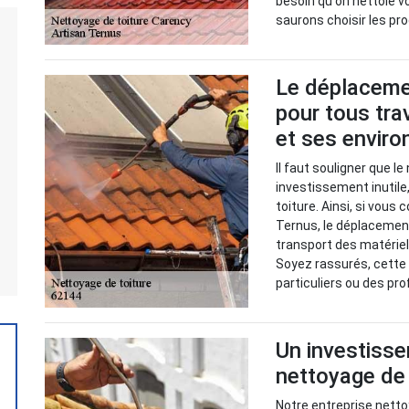
besoin qu'on nettoie v
saurons choisir les pr
Le déplacemen
pour tous tr
et ses enviro
Il faut souligner que le
investissement inutile,
toiture. Ainsi, si vous
Ternus, le déplacement
transport des matériel
Soyez rassurés, cette 
particuliers ou des pr
Un investisse
nettoyage de
Notre entreprise netto