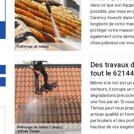
dans ce que son équip
possible, une mise en 
Carency. Investir dans 
longévité de votre mais
protéger votre maison 
également votre demou
choix judicieux car vo
Des travaux d
tout le 62144
Même si le toit est un
visiteurs, il occupe un 
dégradations précoces,
une fois par an. Si vou
Ternus peut vous prop
artisan qualifié et for
particuliers et des pr
hauteur de vos exigen