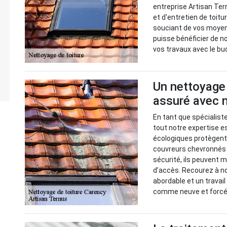
entreprise Artisan Te
et d'entretien de toitu
souciant de vos moyens
puisse bénéficier de n
vos travaux avec le bu
Un nettoyage 
assuré avec 
En tant que spécialist
tout notre expertise e
écologiques protègent
couvreurs chevronnés 
sécurité, ils peuvent m
d’accès. Recourez à no
abordable et un travai
comme neuve et forcém