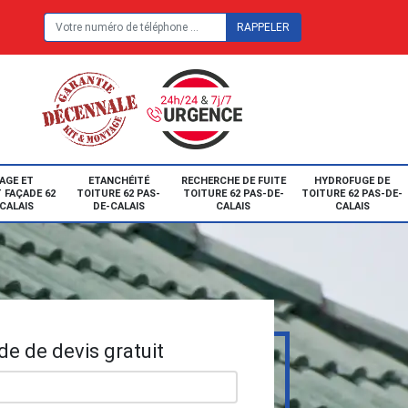
E
AGE ET
ETANCHÉITÉ
RECHERCHE DE FUITE
HYDROFUGE DE
 FAÇADE 62
TOITURE 62 PAS-
TOITURE 62 PAS-DE-
TOITURE 62 PAS-DE-
CALAIS
DE-CALAIS
CALAIS
CALAIS
e de devis gratuit