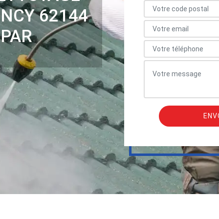
ENCY 62144
 PAR