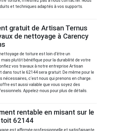
otre toiture, n'hésitez pas à nous contacter. Nous
oduits et techniques adaptés à vos supports.
t gratuit de Artisan Ternus
avaux de nettoyage à Carency
ns
 nettoyage de toiture est loin d'être un
 mais plutôt bénéfique pour la durabilité de votre
 confiez vos travaux à notre entreprise Artisan
 dans tout le 62144 sera gratuit. De même pour le
s nécessaires, c'est nous qui prenons en charge.
offre est aussi valable que vous soyez des
ofessionnels. Appelez-nous pour plus de détails.
ment rentable en misant sur le
 toit 62144
yage est affirmée professionnelle et satisfaisante