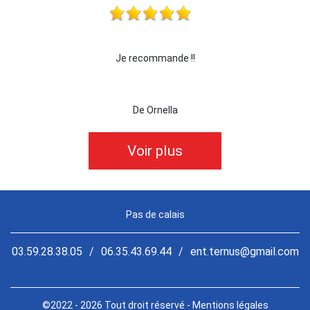
Je recommande !!
je recom
De Ornella
Voir plus
Pas de calais
03.59.28.38.05
/
06.35.43.69.44
/
ent.ternus@gmail.com
©2022 - 2026 Tout droit réservé -
Mentions légales