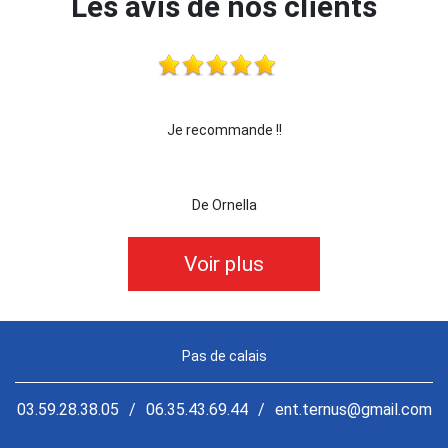
Les avis de nos clients
Je recommande !!
je recommande cette 
De Ornella
D
Voir plus
Pas de calais
03.59.28.38.05
/
06.35.43.69.44
/
ent.ternus@gmail.com