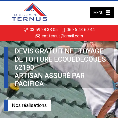
MENU
03 59 28 38 05
06 35 43 69 44
ent.ternus@gmail.com
DEVIS GRATUIT NETTOYAGE
DE TOITURE ECQUEDECQUES
62190
ARTISAN ASSURÉ PAR
PACIFICA
Nos réalisations