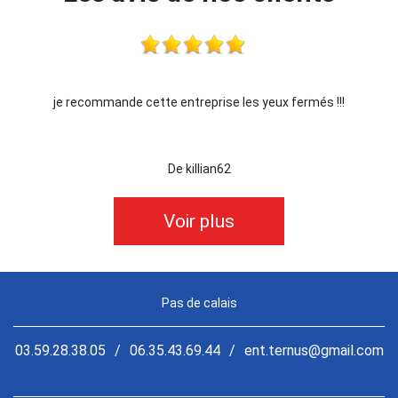
je recommande cette entreprise les yeux fermés !!!
De killian62
Voir plus
Pas de calais
03.59.28.38.05
/
06.35.43.69.44
/
ent.ternus@gmail.com