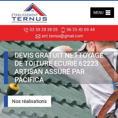
MENU
03 59 28 38 05
06 35 43 69 44
ent.ternus@gmail.com
DEVIS GRATUIT NETTOYAGE
DE TOITURE ECURIE 62223
ARTISAN ASSURÉ PAR
PACIFICA
Nos réalisations