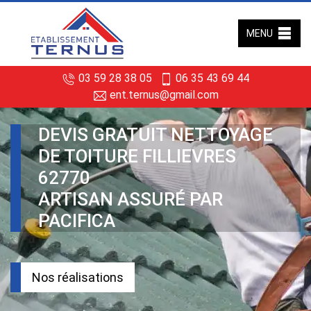
MENU
03 59 28 38 05
06 35 43 69 44
ent.ternus@gmail.com
DEVIS GRATUIT NETTOYAGE
DE TOITURE FILLIEVRES
62770
ARTISAN ASSURÉ PAR
PACIFICA
Nos réalisations