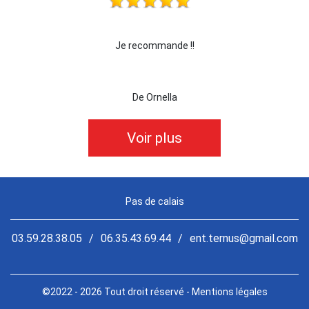
!!
Je recommande !!
je r
De Ornella
Voir plus
Pas de calais
03.59.28.38.05
/
06.35.43.69.44
/
ent.ternus@gmail.com
©2022 - 2026 Tout droit réservé -
Mentions légales