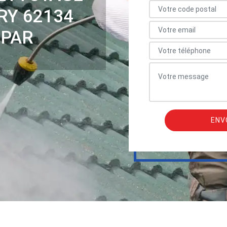
RY 62134
 PAR