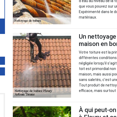
d'eau au niveau de la t
que vous pouvez sur un
Expérimenté dans le do
matériaux.
Un nettoyage 
maison en bo
Votre toiture est la p
différentes condition
négligée lorsqu’il s’ag
toit est primordial no
maison, mais aussi pour
sans saletés, c’est un
Tout produit de nettoy
efficace, mais surtout
À qui peut-on