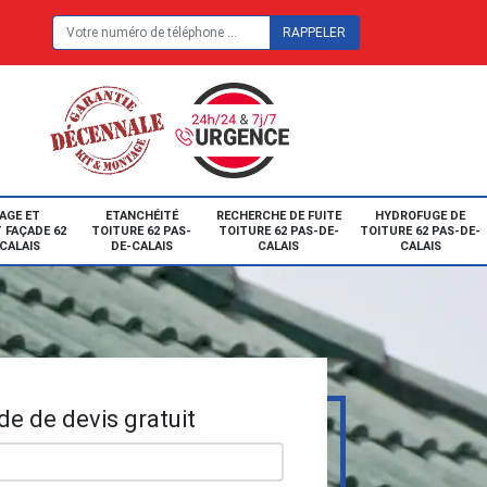
E
AGE ET
ETANCHÉITÉ
RECHERCHE DE FUITE
HYDROFUGE DE
 FAÇADE 62
TOITURE 62 PAS-
TOITURE 62 PAS-DE-
TOITURE 62 PAS-DE-
CALAIS
DE-CALAIS
CALAIS
CALAIS
e de devis gratuit