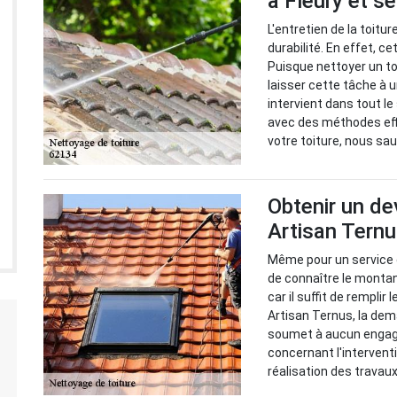
à Fleury et s
L'entretien de la toit
durabilité. En effet, c
Puisque nettoyer un toi
laisser cette tâche à 
intervient dans tout l
avec des méthodes eff
votre toiture, nous sau
Obtenir un de
Artisan Tern
Même pour un service d
de connaître le montant
car il suffit de remplir
Artisan Ternus, la dem
soumet à aucun engage
concernant l'interventio
réalisation des travaux