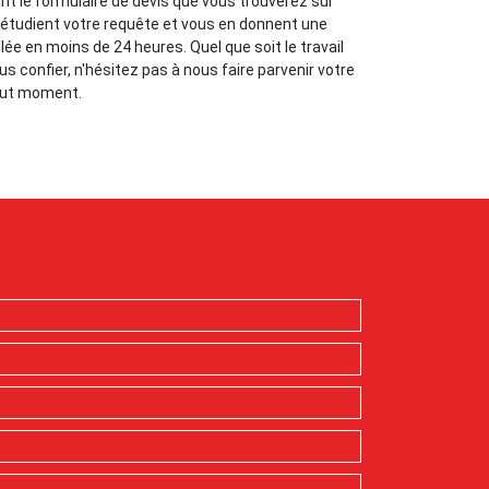
t le formulaire de devis que vous trouverez sur
 étudient votre requête et vous en donnent une
llée en moins de 24 heures. Quel que soit le travail
s confier, n'hésitez pas à nous faire parvenir votre
out moment.