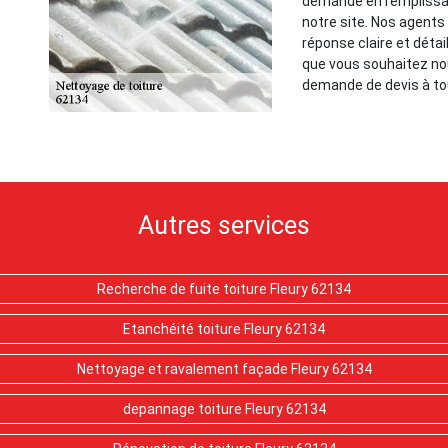
demande en remplissan
notre site. Nos agents
réponse claire et détai
que vous souhaitez nou
demande de devis à t
Autres services
Recherche de fuite toiture Fleury 62134
Etanchéité toiture Fleury 62134
Nettoyage et ravalement façade Fleury 62134
depannage toiture Fleury 62134