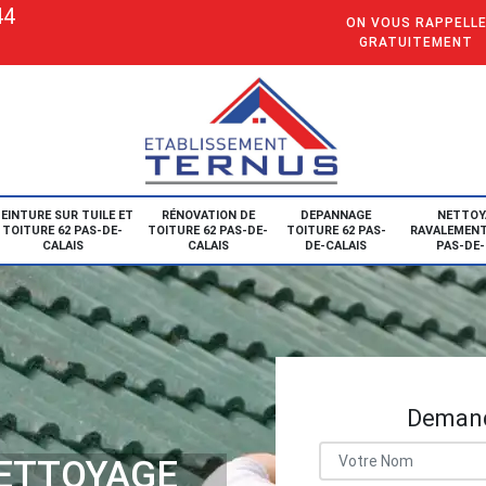
44
ON VOUS RAPPELL
GRATUITEMENT
EINTURE SUR TUILE ET
RÉNOVATION DE
DEPANNAGE
NETTOY
TOITURE 62 PAS-DE-
TOITURE 62 PAS-DE-
TOITURE 62 PAS-
RAVALEMENT
CALAIS
CALAIS
DE-CALAIS
PAS-DE-
Demand
NETTOYAGE